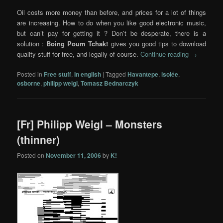
Oil costs more money than before, and prices for a lot of things
are increasing. How to do when you like good electronic music,
but can’t pay for getting it ? Don’t be desperate, there is a
solution :
Boing Poum Tchak!
gives you good tips to download
quality stuff for free, and legally of course.
Continue reading
→
Posted in
Free stuff
,
In english
|
Tagged
Havantepe
,
isolée
,
osborne
,
philipp weigl
,
Tomasz Bednarczyk
[Fr] Philipp Weigl – Monsters
(thinner)
Posted on
November 11, 2006
by
K!