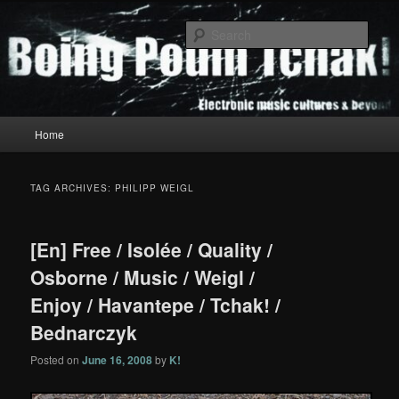
Skip
Skip
to
to
Sear
primary
secondary
content
content
Boing Poum Tchak!
Main
Home
menu
TAG ARCHIVES:
PHILIPP WEIGL
[En] Free / Isolée / Quality /
Osborne / Music / Weigl /
Enjoy / Havantepe / Tchak! /
Bednarczyk
Posted on
June 16, 2008
by
K!