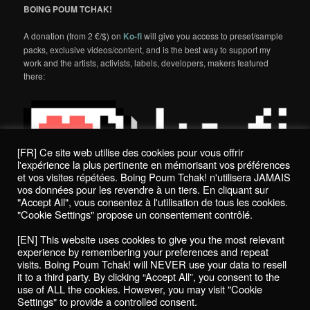
BOING POUM TCHAK!
A donation (from 2 €/$) on
Ko-fi
will give you access to preset/sample
packs, exclusive videos/content, and is the best way to support my
work and the artists, activists, labels, developers, makers featured
there:
[FR] Ce site web utilise des cookies pour vous offrir
l'expérience la plus pertinente en mémorisant vos préférences
et vos visites répétées. Boing Poum Tchak! n'utilisera JAMAIS
vos données pour les revendre à un tiers. En cliquant sur
"Accept All", vous consentez à l'utilisation de tous les cookies.
"Cookie Settings" propose un consentement contrôlé.
Politique de confidentialité / Privacy Policy
[EN] This website uses cookies to give you the most relevant
Boing Poum Tchak! - 2022
experience by remembering your preferences and repeat
visits. Boing Poum Tchak! will NEVER use your data to resell
it to a third party. By clicking “Accept All”, you consent to the
use of ALL the cookies. However, you may visit "Cookie
Settings" to provide a controlled consent.