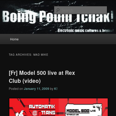
Skip
Skip
to
to
Sear
primary
secondary
content
content
Boing Poum Tchak!
Main
Home
menu
TAG ARCHIVES:
MAD MIKE
[Fr] Model 500 live at Rex
Club (video)
Posted on
January 11, 2009
by
K!