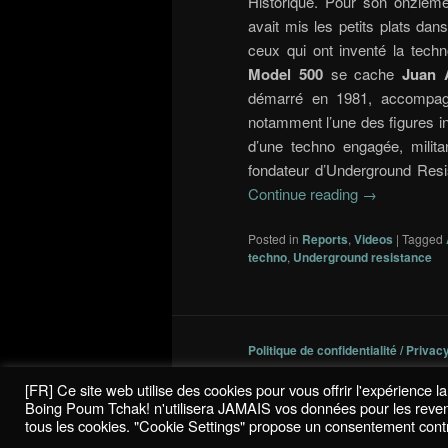
Historique. Pour son onzièm
avait mis les petits plats dan
ceux qui ont inventé la techn
Model 500
se cache
Juan 
démarré en 1981, accompagné
notamment l’une des figures 
d’une techno engagée, milita
fondateur d’Underground Res
Continue reading
→
Posted in
Reports
,
Videos
|
Tagged
techno
,
Underground resistance
Politique de confidentialité / Privac
[FR] Ce site web utilise des cookies pour vous offrir l'expérience 
Boing Poum Tchak! n'utilisera JAMAIS vos données pour les revendre
tous les cookies. "Cookie Settings" propose un consentement contr