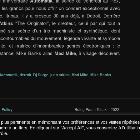
e anniversaire
Automatik
, la soirée du vendredi au Rex,
s les grands pour nous offrir un concert exceptionnel avec
o, là-bas, il y a presque 30 ans déjà, à Detroit. Derrière
Atkins
“The Originator”, le créateur, celui par qui tout a
 sur scène d’un trio machiniste et synthétique, dont
incontournables du mouvement, légende vivante et symbole
nte, et matrice d’innombrables genres électroniques : le
istance, Mike Banks alias
Mad Mike
, à visage découvert.
Automatik
,
detroit
,
Dj Surge
,
juan atkins
,
Mad Mike
,
Mike Banks
,
y Policy
Boing Poum Tchak! - 2022
la plus pertinente en mémorisant vos préférences et vos visites répétées
 à un tiers. En cliquant sur "Accept All", vous consentez à l'utilisati
ôlé.