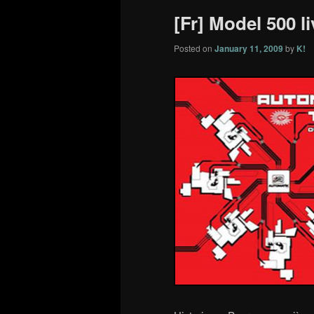
[Fr] Model 500 l
Posted on
January 11, 2009
by
K!