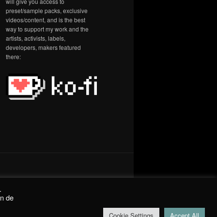
will give you access to
preset/sample packs, exclusive
videos/content, and is the best
way to support my work and the
artists, activists, labels,
developers, makers featured
there:
.
on de
Cookie Settings
Accept All