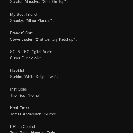
Scratch Massive: “Girls On Top” .
My Best Friend
Shonky: “Minor Planets” .
Freak n’ Chic
Steve Lawler: “21st Century Ketchup” .
SCI & TEC Digital Audio
Super Flu: “Mjölk” .
Herzblut
Surkin: “White Knight Two” .
Institubes
The Ties: “Home” .
Knall Traxx
Tomas Andersson: “Numb” .
BPitch Control
Tony Rohr: “Hang on Tight” .