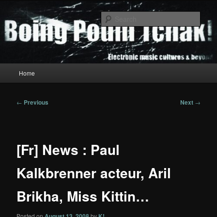
Skip
to
Sear
primary
content
Boing Poum Tchak!
Main
Home
menu
Post
←
Previous
Next
→
navigation
[Fr] News : Paul
Kalkbrenner acteur, Aril
Brikha, Miss Kittin…
Posted on
August 13, 2008
by
K!