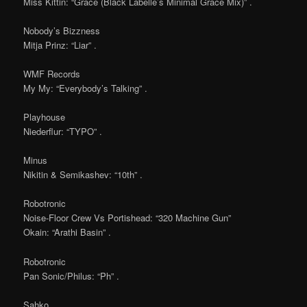
Miss Kittin: “Grace (Black Labelle’s Minimal Grace Mix)” .
Nobody’s Bizzness
Mitja Prinz: “Liar” .
WMF Records
My My: “Everybody’s Talking” .
Playhouse
Niederflur: “TYPO” .
Minus
Nikitin & Semikashev: “10th” .
Robotronic
Noise-Floor Crew Vs Portishead: “320 Machine Gun”
Okain: “Arathi Basin” .
Robotronic
Pan Sonic/Philus: “Ph” .
Sahko