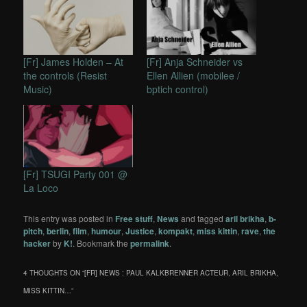
[Fr] James Holden – At
[Fr] Anja Schneider vs
the controls (Resist
Ellen Allien (mobilee /
Music)
bptich control)
[Fr] TSUGI Party 001 @
La Loco
This entry was posted in
Free stuff
,
News
and tagged
aril brikha
,
b-
pitch
,
berlin
,
film
,
humour
,
Justice
,
kompakt
,
miss kittin
,
rave
,
the
hacker
by
K!
. Bookmark the
permalink
.
4 THOUGHTS ON “
[FR] NEWS : PAUL KALKBRENNER ACTEUR, ARIL BRIKHA,
MISS KITTIN…
”