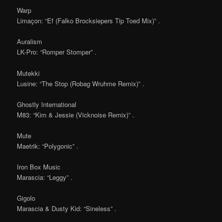
Warp
Limaçon: “Ef (Falko Brocksiepers Tip Toed Mix)” .
Auralism
LK-Pro: “Romper Stomper” .
Mutekki
Lusine: “The Stop (Robag Wruhme Remix)” .
Ghostly International
M83: “Kim & Jessie (Vicknoise Remix)” .
Mute
Maetrik: “Polygonic” .
Iron Box Music
Marascia: “Leggy” .
Gigolo
Marascia & Dusty Kid: “Sineless” .