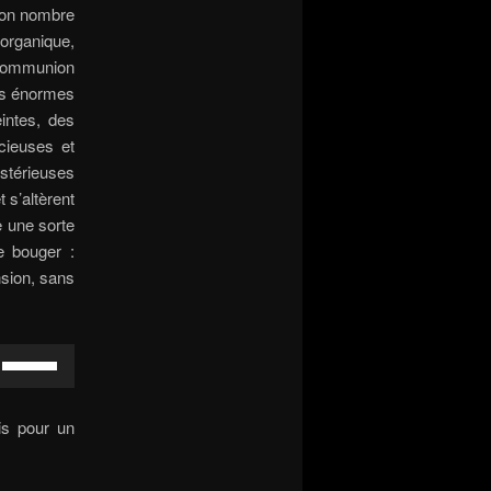
 bon nombre
 organique,
 communion
des énormes
intes, des
cieuses et
stérieuses
 s’altèrent
se une sorte
de bouger :
sion, sans
Use
Up/Down
Arrow
is pour un
keys
to
increase