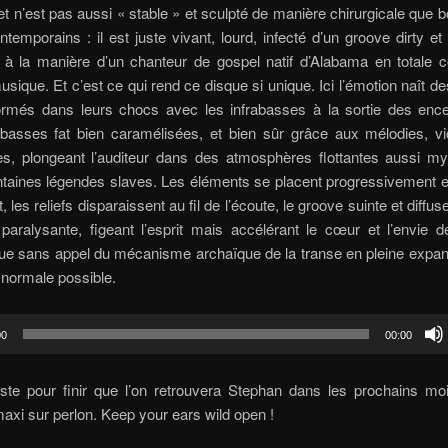
 et n’est pas aussi « stable » et sculpté de manière chirurgicale que
temporains : il est juste vivant, lourd, infecté d’un groove dirty et
 à la manière d’un chanteur de gospel natif d’Alabama en totale
sique. Et c’est ce qui rend ce disque si unique. Ici l’émotion naît 
ormés dans leurs chocs avec les infrabasses à la sortie des ence
 basses fat bien caramélisées, et bien sûr grâce aux mélodies, vi
es, plongeant l’auditeur dans des atmosphères flottantes aussi my
ntaines légendes slaves. Les éléments se placent progressivement et
it, les reliefs disparaissent au fil de l’écoute, le groove suinte et diffu
paralysante, figeant l’esprit mais accélérant le cœur et l’envie 
que sans appel du mécanisme archaïque de la transe en pleine expan
a normale possible.
00
00:00
ste pour finir que l’on retrouvera Stephan dans les prochains mo
xi sur perlon. Keep your ears wild open !