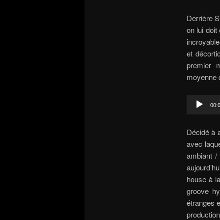
Derrière S
on lui doi
incroyable
et décorti
premier 
moyenne qu
Audio
00:
Player
Décidé à a
avec laque
ambiant /
aujourd’hu
house à l
groove hy
étranges e
production