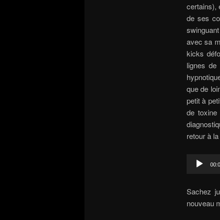
certains),
de ses con
swinguant
avec sa mu
kicks déf
lignes de
hypnotiqu
que de loi
petit à pet
de toxine 
diagnosti
retour à l
Audio
00:
Player
Sachez ju
nouveau ma