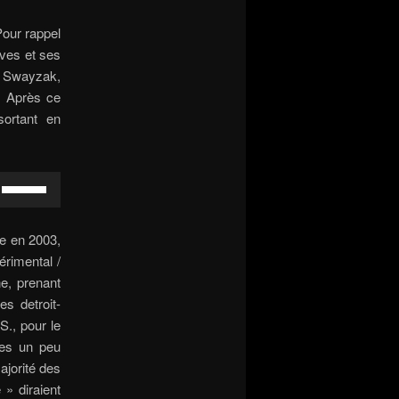
 Pour rappel
aves et ses
de Swayzak,
n. Après ce
ortant en
Use
Up/Down
Arrow
re en 2003,
keys
érimental /
to
e, prenant
increase
es detroit-
or
., pour le
decrease
ces un peu
volume.
ajorité des
 » diraient