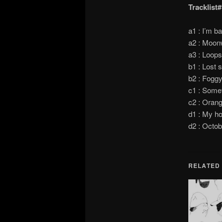
Tracklist#
a1 : I’m 
a2 : Moon
a3 : Loops
b1 : Lost s
b2 : Foggy
c1 : Somet
c2 : Orang
d1 : My h
d2 : Octob
RELATED