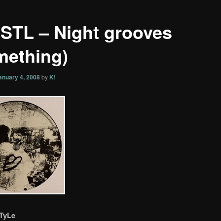
] STL – Night grooves
mething)
anuary 4, 2008
by
K!
TyLe