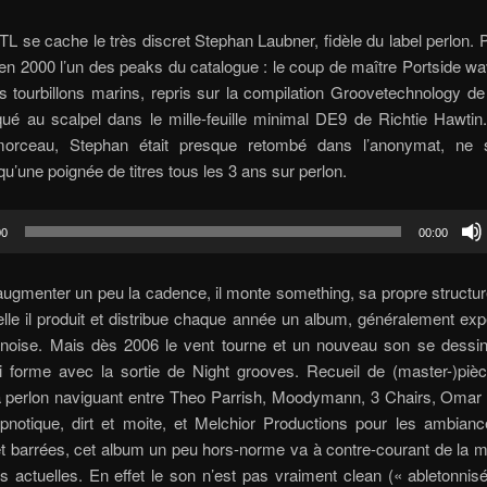
TL se cache le très discret
Stephan Laubner
, fidèle du label perlon.
t en 2000 l’un des peaks du catalogue : le coup de maître Portside w
s tourbillons marins, repris sur la compilation Groovetechnology 
qué au scalpel dans le mille-feuille minimal DE9 de Richtie Hawti
morceau, Stephan était presque retombé dans l’anonymat, ne s
’une poignée de titres tous les 3 ans sur perlon.
00
00:00
ugmenter un peu la cadence, il monte something, sa propre structu
lle il produit et distribue chaque année un album, généralement exp
 noise. Mais dès 2006 le vent tourne et un nouveau son se dessin
i forme avec la sortie de Night grooves. Recueil de (master-)pièc
a perlon naviguant entre Theo Parrish, Moodymann, 3 Chairs, Omar S
pnotique, dirt et moite, et Melchior Productions pour les ambian
t barrées, cet album un peu hors-norme va à contre-courant de la m
s actuelles. En effet le son n’est pas vraiment clean (« abletonnisé