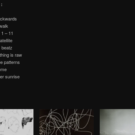
 :
backwards
walk
 1 – 11
atellite
 beatz
hing is raw
e patterns
ome
er sunrise