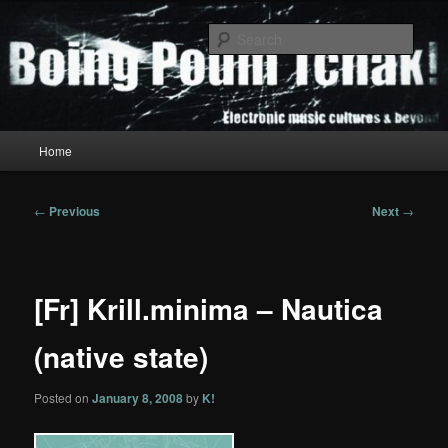
Skip
to
Sear
primary
content
Boing Poum Tchak!
Main
Home
menu
Post
←
Previous
Next
→
navigation
[Fr] Krill.minima – Nautica
(native state)
Posted on
January 8, 2008
by
K!