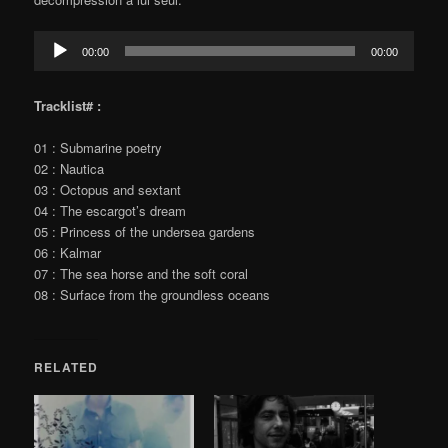
Audio
00:00
00:00
Player
Tracklist# :
01 : Submarine poetry
02 : Nautica
03 : Octopus and sextant
04 : The escargot’s dream
05 : Princess of the undersea gardens
06 : Kalmar
07 : The sea horse and the soft coral
08 : Surface from the groundless oceans
RELATED