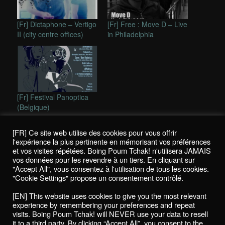
[Fr] Dictaphone – Vertigo
[Fr] Free : Move D – Live
II (city centre offices)
in Philadelphia
[Fr] Festival Panoptica
(Belgique)
This entry was posted in
Reviews / Chroniques
and tagged
city
[FR] Ce site web utilise des cookies pour vous offrir
centre offices
,
krill.minima
,
marsen jules
,
native state
by
K!
.
l'expérience la plus pertinente en mémorisant vos préférences
Bookmark the
permalink
.
et vos visites répétées. Boing Poum Tchak! n'utilisera JAMAIS
vos données pour les revendre à un tiers. En cliquant sur
"Accept All", vous consentez à l'utilisation de tous les cookies.
"Cookie Settings" propose un consentement contrôlé.
Politique de confidentialité / Privacy Policy
[EN] This website uses cookies to give you the most relevant
Boing Poum Tchak! - 2022
experience by remembering your preferences and repeat
visits. Boing Poum Tchak! will NEVER use your data to resell
it to a third party. By clicking “Accept All”, you consent to the