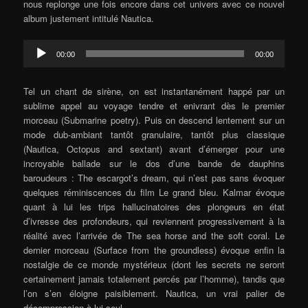
nous replonge une fois encore dans cet univers avec ce nouvel
album justement intitulé Nautica.
Audio
00:00
00:00
Player
Tel un chant de sirène, on est instantanément happé par un
sublime appel au voyage tendre et enivrant dès le premier
morceau (Submarine poetry). Puis on descend lentement sur un
mode dub-ambiant tantôt granulaire, tantôt plus classique
(Nautica, Octopus and sextant) avant d’émerger pour une
incroyable ballade sur le dos d’une bande de dauphins
baroudeurs : The escargot’s dream, qui n’est pas sans évoquer
quelques réminiscences du film Le grand bleu. Kalmar évoque
quant à lui les trips hallucinatoires des plongeurs en état
d’ivresse des profondeurs, qui reviennent progressivement à la
réalité avec l’arrivée de The sea horse and the soft coral. Le
dernier morceau (Surface from the groundless) évoque enfin la
nostalgie de ce monde mystérieux (dont les secrets ne seront
certainement jamais totalement percés par l’homme), tandis que
l’on s’en éloigne paisiblement. Nautica, un vrai palier de
décompression à lui seul.