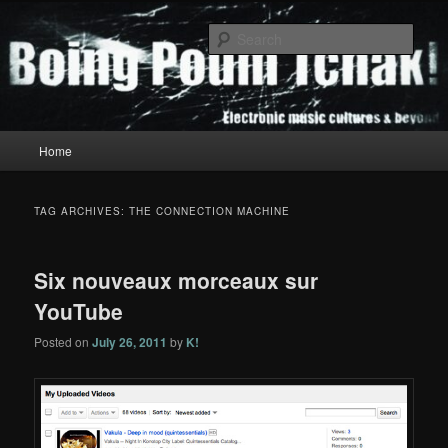
Skip
Skip
to
to
Sear
primary
secondary
content
content
Boing Poum Tchak!
Main
Home
menu
TAG ARCHIVES:
THE CONNECTION MACHINE
Six nouveaux morceaux sur
YouTube
Posted on
July 26, 2011
by
K!