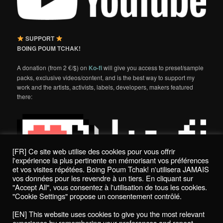
SUPPORT
BOING POUM TCHAK!
A donation (from 2 €/$) on
Ko-fi
will give you access to preset/sample
packs, exclusive videos/content, and is the best way to support my
work and the artists, activists, labels, developers, makers featured
there:
[FR] Ce site web utilise des cookies pour vous offrir
l'expérience la plus pertinente en mémorisant vos préférences
et vos visites répétées. Boing Poum Tchak! n'utilisera JAMAIS
vos données pour les revendre à un tiers. En cliquant sur
"Accept All", vous consentez à l'utilisation de tous les cookies.
"Cookie Settings" propose un consentement contrôlé.
Politique de confidentialité / Privacy Policy
[EN] This website uses cookies to give you the most relevant
Boing Poum Tchak! - 2022
experience by remembering your preferences and repeat