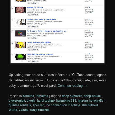
Uploading maison de six titres inédits sur YouTube accompagnés
de petites notes perso. Un café, l’addition, c’est l’été, oui, relax
baby, comment ça ?, c’est parti.
Continue reading
→
Posted in
Articles
,
Playlists
|
Tagged
deep explorer
,
deep-house
,
electronica
,
elegia
,
hard-techno
,
harmonic 313
,
laurent ho
,
playlist
,
quintessentials
,
specter
,
the connection machine
,
Uncivilized
World
,
vakula
,
warp records