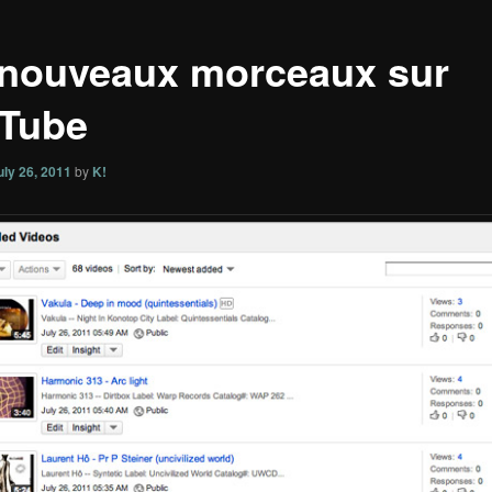
 nouveaux morceaux sur
Tube
uly 26, 2011
by
K!