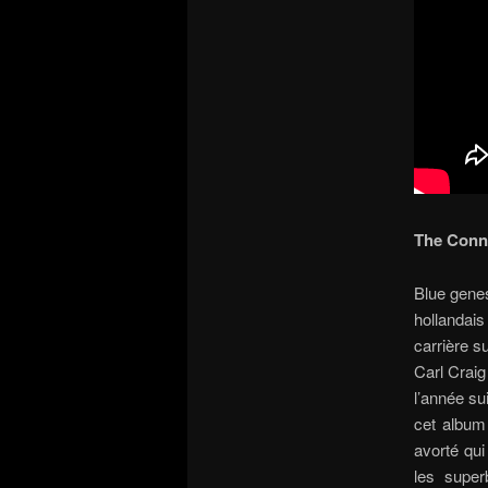
The Conn
Blue genes
hollandai
carrière s
Carl Craig
l’année su
cet album 
avorté qui
les super