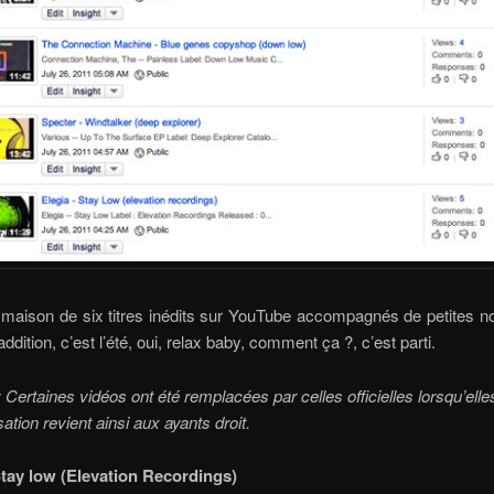
maison de six titres inédits sur YouTube accompagnés de petites n
addition, c’est l’été, oui, relax baby, comment ça ?, c’est parti.
: Certaines vidéos ont été remplacées par celles officielles lorsqu’elles
ation revient ainsi aux ayants droit.
Stay low (Elevation Recordings)