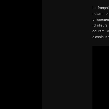
Le frança
notamment 
uniquemen
(d’ailleur
courant d
classieuse