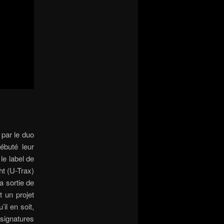
 par le duo
débuté leur
le label de
ht (U-Trax)
a sortie de
t un projet
il en soit,
signatures