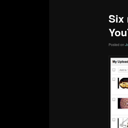
Six
You
Posted on
J