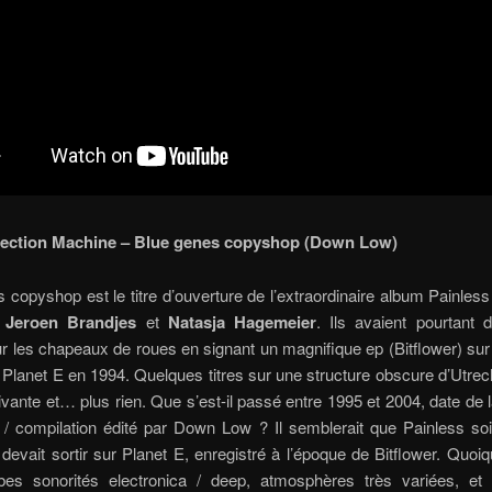
ection Machine – Blue genes copyshop (Down Low)
 copyshop est le titre d’ouverture de l’extraordinaire album Painless
s
Jeroen Brandjes
et
Natasja Hagemeier
. Ils avaient pourtant 
ur les chapeaux de roues en signant un magnifique ep (Bitflower) sur 
 Planet E en 1994. Quelques titres sur une structure obscure d’Utrec
ivante et… plus rien. Que s’est-il passé entre 1995 et 2004, date de l
/ compilation édité par Down Low ? Il semblerait que Painless soi
 devait sortir sur Planet E, enregistré à l’époque de Bitflower. Quoiqu’
bes sonorités electronica / deep, atmosphères très variées, et 