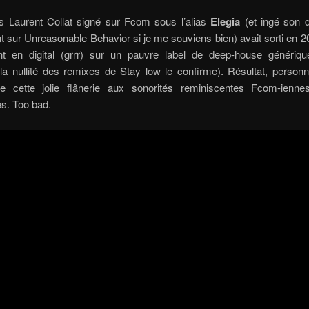
is Laurent Collat signé sur Fcom sous l’alias
Elegia
(et ingé son d
sur Unreasonable Behavior si je me souviens bien) avait sorti en 20
t en digital (grrr) sur un pauvre label de deep-house générique
s la nullité des remixes de Stay low le confirme). Résultat, person
e cette jolie flânerie aux sonorités reminiscentes Fcom-ienn
s. Too bad.