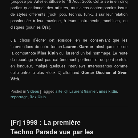
(proposé par Arte) et diffusé le 18 Août 2005. Cette série en cinq
parties questionnait des artistes, musiciens contemporains issus
de styles différents (rock, pop, techno, funk…) sur leur relation
passionnée à leur musique, à leurs instruments, machines, ou
disques (pour les Dj’s).
J’ai choisi d’éditer cet épisode, en ne conservant que les
interventions de notre tonton
Laurent Garnier
, ainsi que celle de
la compatriote
Miss Kittin
qui lui rend un bel hommage. Le reste
du reportage n’est pas extrêmement pertinent et se perd parfois
en longueur, malgré quelques interviews intéressantes comme
celle entre le plus vieux Dj allemand
Günter Discher et Sven
Väth
.
Posted in
Videos
|
Tagged
arte
,
dj
,
Laurent Garnier
,
miss kittin
,
reportage
,
Rex Club
[Fr] 1998 : La première
Techno Parade vue par les