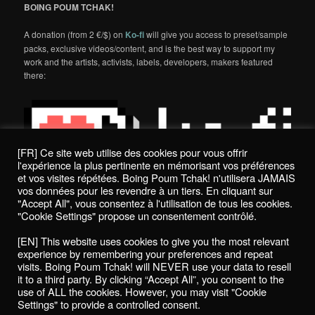
BOING POUM TCHAK!
A donation (from 2 €/$) on
Ko-fi
will give you access to preset/sample
packs, exclusive videos/content, and is the best way to support my
work and the artists, activists, labels, developers, makers featured
there:
[FR] Ce site web utilise des cookies pour vous offrir
l'expérience la plus pertinente en mémorisant vos préférences
et vos visites répétées. Boing Poum Tchak! n'utilisera JAMAIS
vos données pour les revendre à un tiers. En cliquant sur
"Accept All", vous consentez à l'utilisation de tous les cookies.
"Cookie Settings" propose un consentement contrôlé.
Politique de confidentialité / Privacy Policy
[EN] This website uses cookies to give you the most relevant
Boing Poum Tchak! - 2022
experience by remembering your preferences and repeat
visits. Boing Poum Tchak! will NEVER use your data to resell
it to a third party. By clicking “Accept All”, you consent to the
use of ALL the cookies. However, you may visit "Cookie
Settings" to provide a controlled consent.