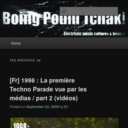
Skip
Skip
to
to
Sear
primary
secondary
content
content
Boing Poum Tchak!
Main
Home
menu
TAG ARCHIVES:
98
[Fr] 1998 : La première
Techno Parade vue par les
médias / part 2 (vidéos)
Posted on
September 22, 2008
by
K!