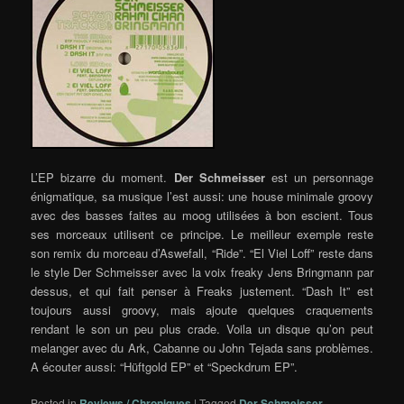
L’EP bizarre du moment.
Der Schmeisser
est un personnage
énigmatique, sa musique l’est aussi: une house minimale groovy
avec des basses faites au moog utilisées à bon escient. Tous
ses morceaux utilisent ce principe. Le meilleur exemple reste
son remix du morceau d’Aswefall, “Ride”. “El Viel Loff” reste dans
le style Der Schmeisser avec la voix freaky Jens Bringmann par
dessus, et qui fait penser à Freaks justement. “Dash It” est
toujours aussi groovy, mais ajoute quelques craquements
rendant le son un peu plus crade. Voila un disque qu’on peut
melanger avec du Ark, Cabanne ou John Tejada sans problèmes.
A écouter aussi: “Hüftgold EP” et “Speckdrum EP”.
Posted in
Reviews / Chroniques
|
Tagged
Der Schmeisser
,