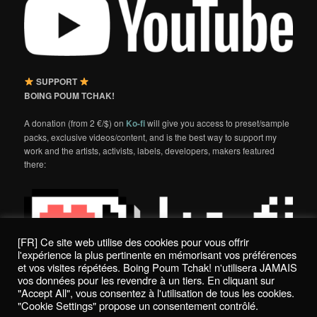
SUPPORT
BOING POUM TCHAK!
A donation (from 2 €/$) on
Ko-fi
will give you access to preset/sample
packs, exclusive videos/content, and is the best way to support my
work and the artists, activists, labels, developers, makers featured
there:
[FR] Ce site web utilise des cookies pour vous offrir
l'expérience la plus pertinente en mémorisant vos préférences
et vos visites répétées. Boing Poum Tchak! n'utilisera JAMAIS
vos données pour les revendre à un tiers. En cliquant sur
"Accept All", vous consentez à l'utilisation de tous les cookies.
"Cookie Settings" propose un consentement contrôlé.
Politique de confidentialité / Privacy Policy