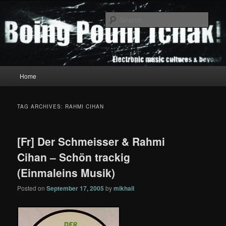
Skip
Skip
to
to
Sear
primary
secondary
content
content
Boing Poum Tchak!
Main
Home
menu
TAG ARCHIVES:
RAHMI CIHAN
[Fr] Der Schmeisser & Rahmi
Cihan – Schön trackig
(Einmaleins Musik)
Posted on
September 17, 2005
by
mikhail