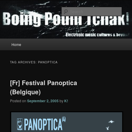
Skip
Skip
to
to
Sear
primary
secondary
content
content
Boing Poum Tchak!
Main
Home
menu
TAG ARCHIVES:
PANOPTICA
[Fr] Festival Panoptica
(Belgique)
Posted on
September 2, 2005
by
K!