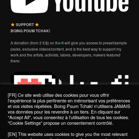
SUPPORT
BOING POUM TCHAK!
A donation (from 2 €/$) on
Ko-fi
will give you access to preset/sample
packs, exclusive videos/content, and is the best way to support my
work and the artists, activists, labels, developers, makers featured
there:
[FR] Ce site web utilise des cookies pour vous offrir
l'expérience la plus pertinente en mémorisant vos préférences
et vos visites répétées. Boing Poum Tchak! n'utilisera JAMAIS
vos données pour les revendre à un tiers. En cliquant sur
"Accept All", vous consentez à l'utilisation de tous les cookies.
"Cookie Settings" propose un consentement contrôlé.
Politique de confidentialité / Privacy Policy
[EN] This website uses cookies to give you the most relevant
Boing Poum Tchak! - 2022