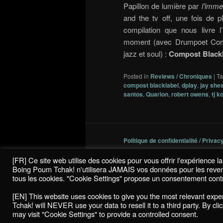
Papillon de lumière par
l’imm
and the tv off, une fois de p
compilation que nous livre 
moment (avec Drumpoet Commun
jazz et soul) :
Compost Blackl
Posted in
Reviews / Chroniques
|
T
compost blacklabel
,
dplay
,
jay she
santos
,
Quarion
,
robert owens
,
tj k
Politique de confidentialité / Privac
[FR] Ce site web utilise des cookies pour vous offrir l'expérience 
Boing Poum Tchak! n'utilisera JAMAIS vos données pour les revendre
tous les cookies. "Cookie Settings" propose un consentement contr
[EN] This website uses cookies to give you the most relevant exp
Tchak! will NEVER use your data to resell it to a third party. By cl
may visit "Cookie Settings" to provide a controlled consent.