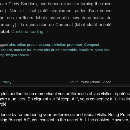
ense
Cindy Sanders, une bonne raison for turning the radio
lus). Non ici il faut plutôt simplement parler d’une bonne
l’un des meilleurs labels estampillé new deep-house du
ity) : la subdivision de Compost (label plutôt orienté
abel
.
Continue reading
→
agged
alex attias pres mustang
,
christian prommer
,
Compost
,
apheard
,
manuel tur
,
motor city drum ensemble
,
muallem
,
nuno dos
ong
,
wagon cookin
y Policy
Boing Poum Tchak! - 2022
la plus pertinente en mémorisant vos préférences et vos visites répétées
 à un tiers. En cliquant sur "Accept All", vous consentez à l'utilisati
ôlé.
Proudly powered by WordPress
erience by remembering your preferences and repeat visits. Boing Pou
icking “Accept All”, you consent to the use of ALL the cookies. However,