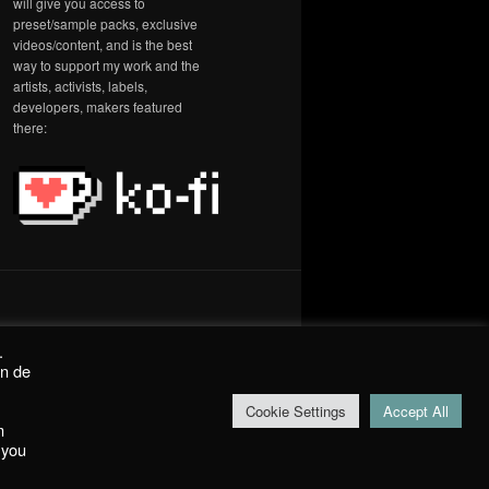
will give you access to
preset/sample packs, exclusive
videos/content, and is the best
way to support my work and the
artists, activists, labels,
developers, makers featured
there:
.
on de
Cookie Settings
Accept All
m
 you