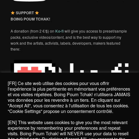
SUPPORT
BOING POUM TCHAK!
A donation (from 2 €/$) on
Ko-fi
will give you access to preset/sample
packs, exclusive videos/content, and is the best way to support my
work and the artists, activists, labels, developers, makers featured
there:
[FR] Ce site web utilise des cookies pour vous offrir
l'expérience la plus pertinente en mémorisant vos préférences
et vos visites répétées. Boing Poum Tchak! n'utilisera JAMAIS
vos données pour les revendre à un tiers. En cliquant sur
"Accept All", vous consentez à l'utilisation de tous les cookies.
"Cookie Settings" propose un consentement contrôlé.
Politique de confidentialité / Privacy Policy
[EN] This website uses cookies to give you the most relevant
Boing Poum Tchak! - 2022
experience by remembering your preferences and repeat
visits. Boing Poum Tchak! will NEVER use your data to resell
it to a third party. By clicking “Accept All”, you consent to the