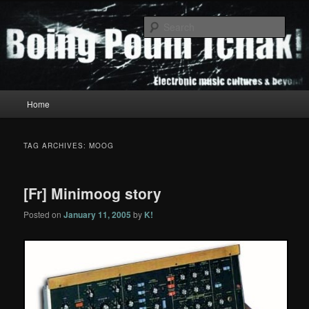
Skip
Skip
to
to
Sear
primary
secondary
content
content
Boing Poum Tchak!
Main
Home
menu
TAG ARCHIVES:
MOOG
[Fr] Minimoog story
Posted on
January 11, 2005
by
K!