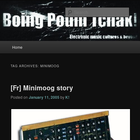
Skip
Skip
to
to
Sear
primary
secondary
content
content
Boing Poum Tchak!
Main
Home
menu
TAG ARCHIVES:
MINIMOOG
[Fr] Minimoog story
Posted on
January 11, 2005
by
K!