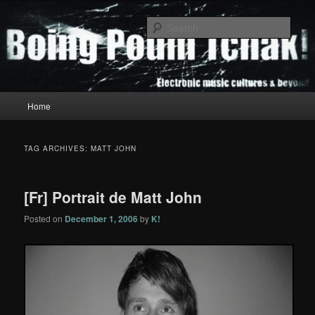
Skip
Skip
to
to
Sear
primary
secondary
content
content
Boing Poum Tchak!
Main
Home
menu
TAG ARCHIVES:
MATT JOHN
[Fr] Portrait de Matt John
Posted on
December 1, 2006
by
K!