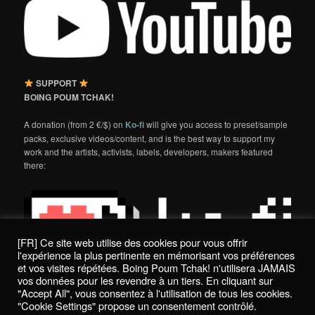
SUPPORT
BOING POUM TCHAK!
A donation (from 2 €/$) on
Ko-fi
will give you access to preset/sample
packs, exclusive videos/content, and is the best way to support my
work and the artists, activists, labels, developers, makers featured
there:
[FR] Ce site web utilise des cookies pour vous offrir
l'expérience la plus pertinente en mémorisant vos préférences
et vos visites répétées. Boing Poum Tchak! n'utilisera JAMAIS
vos données pour les revendre à un tiers. En cliquant sur
"Accept All", vous consentez à l'utilisation de tous les cookies.
"Cookie Settings" propose un consentement contrôlé.
Politique de confidentialité / Privacy Policy