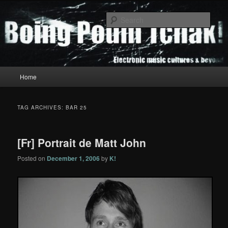
Skip
Skip
to
to
Sear
primary
secondary
content
content
Boing Poum Tchak!
Main
Home
menu
TAG ARCHIVES:
BAR 25
[Fr] Portrait de Matt John
Posted on
December 1, 2006
by
K!