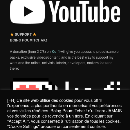
SUPPORT
BOING POUM TCHAK!
A donation (from 2 €/$) on
Ko-fi
will give you access to preset/sample
packs, exclusive videos/content, and is the best way to support my
work and the artists, activists, labels, developers, makers featured
there:
[FR] Ce site web utilise des cookies pour vous offrir
l'expérience la plus pertinente en mémorisant vos préférences
et vos visites répétées. Boing Poum Tchak! n'utilisera JAMAIS
vos données pour les revendre à un tiers. En cliquant sur
"Accept All", vous consentez à l'utilisation de tous les cookies.
"Cookie Settings" propose un consentement contrôlé.
Politique de confidentialité / Privacy Policy