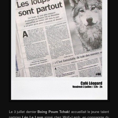
Le 3 juillet dernier
Boing Poum Tchak!
accueillait le jeune talent
parisien
Léo Le Loup
signé chez Wolf+Lamb, en compagnie du