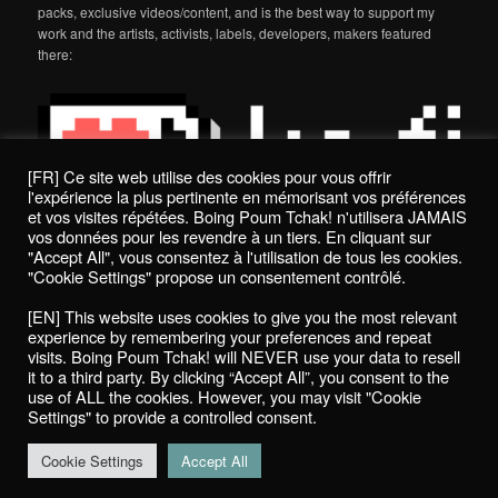
packs, exclusive videos/content, and is the best way to support my
work and the artists, activists, labels, developers, makers featured
there:
[FR] Ce site web utilise des cookies pour vous offrir
l'expérience la plus pertinente en mémorisant vos préférences
et vos visites répétées. Boing Poum Tchak! n'utilisera JAMAIS
vos données pour les revendre à un tiers. En cliquant sur
"Accept All", vous consentez à l'utilisation de tous les cookies.
"Cookie Settings" propose un consentement contrôlé.
Politique de confidentialité / Privacy Policy
[EN] This website uses cookies to give you the most relevant
Boing Poum Tchak! - 2022
experience by remembering your preferences and repeat
visits. Boing Poum Tchak! will NEVER use your data to resell
it to a third party. By clicking “Accept All”, you consent to the
use of ALL the cookies. However, you may visit "Cookie
Settings" to provide a controlled consent.
Proudly powered by WordPress
Cookie Settings
Accept All