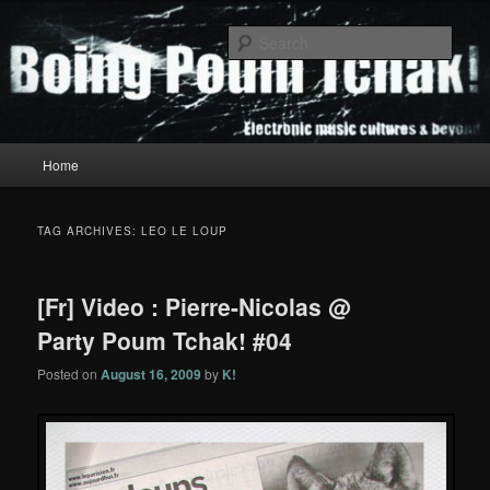
Skip
Skip
to
to
Sear
primary
secondary
content
content
Boing Poum Tchak!
Main
Home
menu
TAG ARCHIVES:
LEO LE LOUP
[Fr] Video : Pierre-Nicolas @
Party Poum Tchak! #04
Posted on
August 16, 2009
by
K!