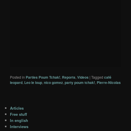
Posted in
Parties Poum Tchak!
,
Reports
,
Videos
|
Tagged
café
leopard
,
Leo le loup
,
nico gomez
,
party poum tchak!
,
Pierre-Nicolas
Articles
Free stuff
In english
Interviews