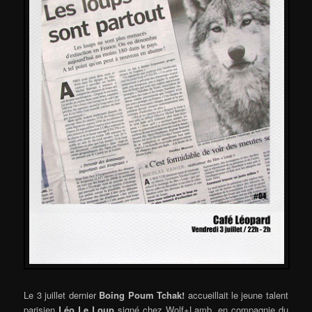
Le 3 juillet dernier
Boing Poum Tchak!
accueillait le jeune talent
parisien
Léo Le Loup
signé chez Wolf+Lamb, en compagnie du