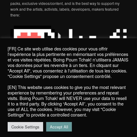
packs, exclusive videos/content, and is the best way to support my
work and the artists, activists, labels, developers, makers featured
there:
[FR] Ce site web utilise des cookies pour vous offrir
l'expérience la plus pertinente en mémorisant vos préférences
et vos visites répétées. Boing Poum Tchak! n'utilisera JAMAIS
vos données pour les revendre à un tiers. En cliquant sur
"Accept All", vous consentez à l'utilisation de tous les cookies.
"Cookie Settings" propose un consentement contrôlé.
Politique de confidentialité / Privacy Policy
[EN] This website uses cookies to give you the most relevant
Boing Poum Tchak! - 2022
experience by remembering your preferences and repeat
visits. Boing Poum Tchak! will NEVER use your data to resell
it to a third party. By clicking “Accept All”, you consent to the
use of ALL the cookies. However, you may visit "Cookie
Settings" to provide a controlled consent.
Proudly powered by WordPress
Cookie Settings
Accept All