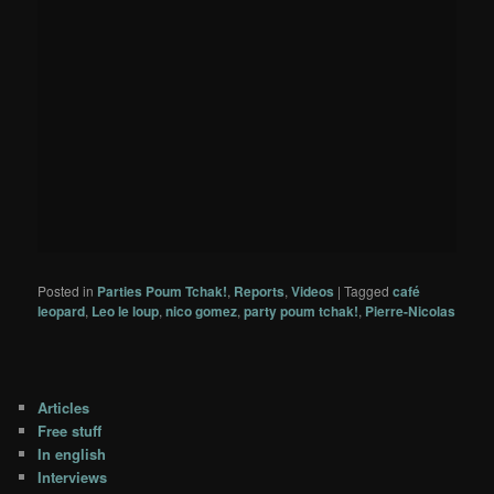
Posted in
Parties Poum Tchak!
,
Reports
,
Videos
|
Tagged
café
leopard
,
Leo le loup
,
nico gomez
,
party poum tchak!
,
Pierre-Nicolas
Articles
Free stuff
In english
Interviews