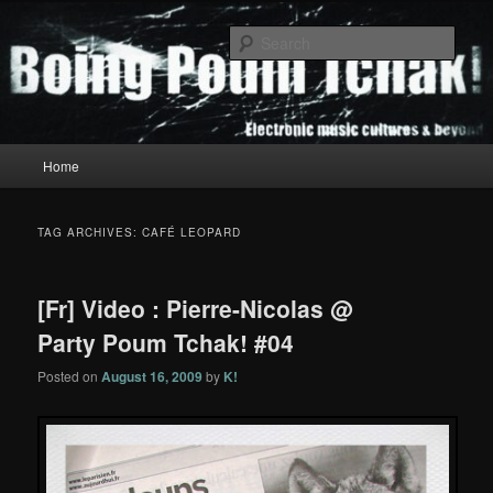
Skip
Skip
to
to
Sear
primary
secondary
content
content
Boing Poum Tchak!
Main
Home
menu
TAG ARCHIVES:
CAFÉ LEOPARD
[Fr] Video : Pierre-Nicolas @
Party Poum Tchak! #04
Posted on
August 16, 2009
by
K!