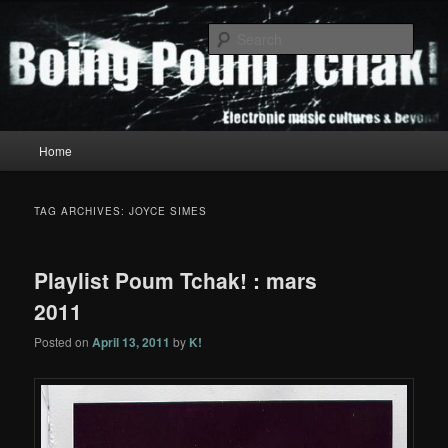
Skip
Skip
to
to
Sear
primary
secondary
content
content
Boing Poum Tchak!
Main
Home
menu
TAG ARCHIVES:
JOYCE SIMES
Playlist Poum Tchak! : mars
2011
Posted on
April 13, 2011
by
K!