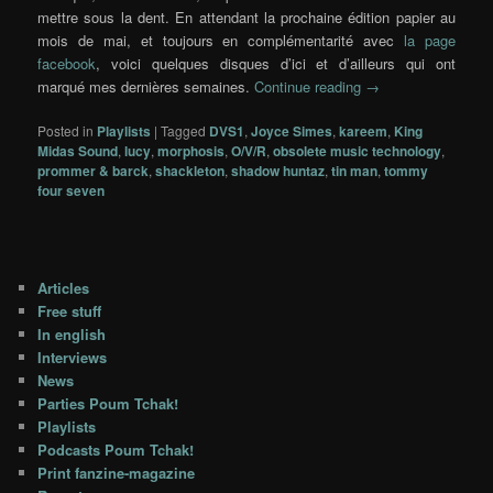
mettre sous la dent. En attendant la prochaine édition papier au
mois de mai, et toujours en complémentarité avec
la page
facebook
, voici quelques disques d’ici et d’ailleurs qui ont
marqué mes dernières semaines.
Continue reading
→
Posted in
Playlists
|
Tagged
DVS1
,
Joyce Simes
,
kareem
,
King
Midas Sound
,
lucy
,
morphosis
,
O/V/R
,
obsolete music technology
,
prommer & barck
,
shackleton
,
shadow huntaz
,
tin man
,
tommy
four seven
Articles
Free stuff
In english
Interviews
News
Parties Poum Tchak!
Playlists
Podcasts Poum Tchak!
Print fanzine-magazine