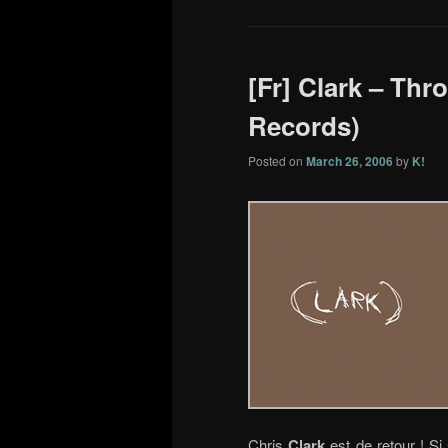
[Fr] Clark – Thro
Records)
Posted on
March 26, 2006
by
K!
Chris
Clark
est de retour ! S