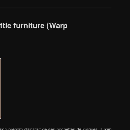
ttle furniture (Warp
i son prénom disparaît de ses pochettes de disques, il n’en