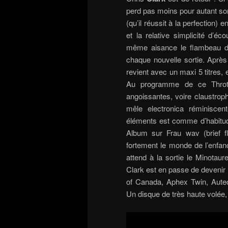
perd pas moins pour autant son
(qu’il réussit à la perfection
et la relative simplicité d’é
même aisance le flambeau d’
chaque nouvelle sortie. Après
revient avec un maxi 5 titres, 
Au programme de ce Throttl
angoissantes, voire claustrop
mêle electronica réminiscen
éléments est comme d’habitud
Album sur Frau wav (brief f
fortement le monde de l’enfan
attend à la sortie le Minotaur
Clark est en passe de devenir un
of Canada, Aphex Twin, Autec
Un disque de très haute volée,