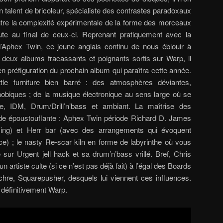
 talent de bricoleur, spécialiste des contrastes paradoxaux
) entre la complexité expérimentale de la forme des morceaux
coute au final de ceux-ci. Reprenant pratiquement avec la
Aphex Twin, ce jeune anglais continu de nous éblouir à
 deux albums fracassants et poignants sortis sur Warp, il
en préfiguration du prochain album qui paraîtra cette année.
e furniture bien barré : des atmosphères déviantes,
hobiques ; de la musique électronique au sens large où se
te, IDM, Drum/Drill’n’bass et ambiant. La maîtrise des
e époustouflante : Aphex Twin période Richard D. James
ling) et Herr bar (avec des arrangements qui évoquent
ce) ; le nasty Re-scar kiln en forme de labyrinthe où vous
e sur Urgent jell hack et sa drum’n’bass vrillé. Bref, Chris
 artiste culte (si ce n’est pas déjà fait) à l’égal des Boards
hre, Squarepusher, desquels lui viennent ces influences.
 définitivement Warp.