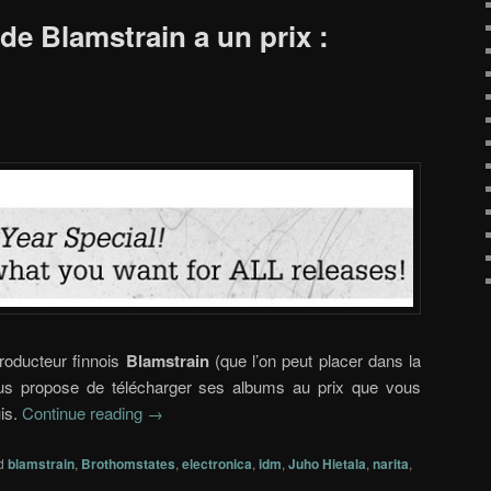
de Blamstrain a un prix :
producteur finnois
Blamstrain
(que l’on peut placer dans la
ous propose de télécharger ses albums au prix que vous
is.
Continue reading
→
d
blamstrain
,
Brothomstates
,
electronica
,
idm
,
Juho Hietala
,
narita
,