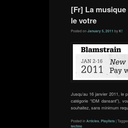
[Fr] La musique 
le votre
Posted on
January 5, 2011
by
K!
Jusqu’au 16 janvier 2011, le 
catégorie “IDM dansant”), v
souhaitez, sans minimum requ
Posted in
Articles
,
Playlists
|
Tagge
techno