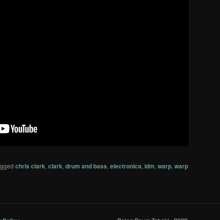
agged
chris clark
,
clark
,
drum and bass
,
electronica
,
idm
,
warp
,
warp