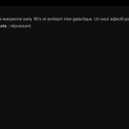
a warpienne early 90’s et ambiant inter-galactique. Un seul adjectif pou
pots
: réjouissant.