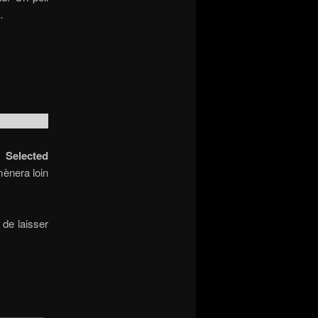
…
um
Selected
mènera loin
 de laisser