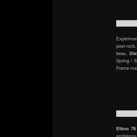
Expérimen
post-rock,
beau,
Dis
Spring / 
Frame mat
Etkno 76
ambiance i