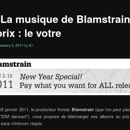
] La musique de Blamstrain
rix : le votre
anuary 5, 2011
by
K!
6 janvier 2011, le producteur finnois
Blamstrain
(que l’on peut pla
 “IDM dansant”), vous propose de télécharger ses albums au pri
, sans minimum requis.