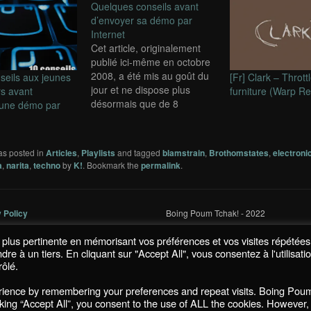
Quelques conseils avant
d’envoyer sa démo par
Internet
Cet article, originalement
publié ici-même en octobre
2008, a été mis au goût du
nseils aux jeunes
[Fr] Clark – Thrott
jour et ne dispose plus
s avant
furniture (Warp R
désormais que de 8
 une démo par
conseils, car la technologie
des plate-formes de
streaming / hosting audio a
as posted in
Articles
,
Playlists
and tagged
blamstrain
,
Brothomstates
,
electroni
permis de faciliter un peu
a
,
narita
,
techno
by
K!
. Bookmark the
permalink
.
plus la démarche. Les
autres points restent
toujours d'actualité.
y Policy
Boing Poum Tchak! - 2022
Passage…
la plus pertinente en mémorisant vos préférences et vos visites répétées
 à un tiers. En cliquant sur "Accept All", vous consentez à l'utilisati
ôlé.
Proudly powered by WordPress
erience by remembering your preferences and repeat visits. Boing Pou
icking “Accept All”, you consent to the use of ALL the cookies. However,