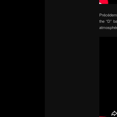
Précédemm
the “D” b
atmosphéri