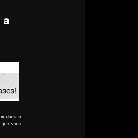
 a
cer dans la
x que vous