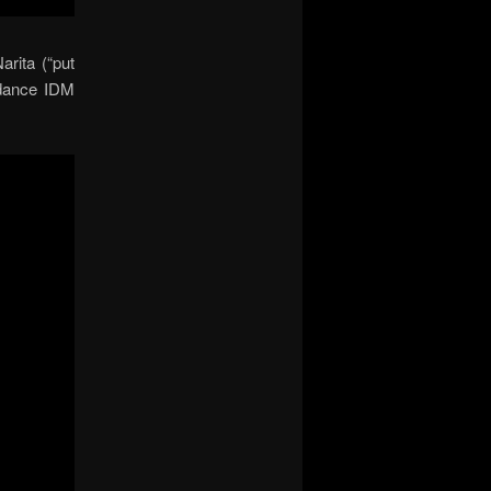
rita (“put
 dance IDM