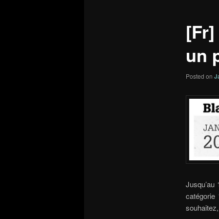
[Fr
un p
Posted on
J
Jusqu’au 1
catégorie
souhaitez