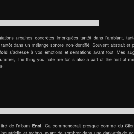
tations urbaines concrètes imbriquées tantôt dans l’ambiant, tant
 tantôt dans un mélange sonore non-identifié. Souvent abstrait et p
fold
s’adresse à vos émotions et sensations avant tout. Mes sug
Summer, The thing you hate me for is also a part of the rest of me
h.
tiré de l’album
Ensi
. Ca commencerait presque comme du Silen
ndustrielle et techno, avant de sombrer dans une dark-attitude ac