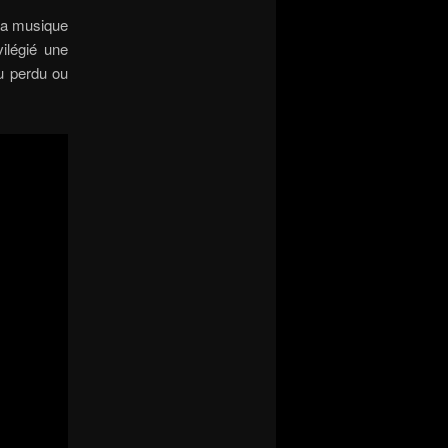
 la musique
vilégié une
eu perdu ou