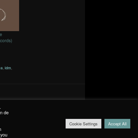
le
ecords)
ca
,
idm
,
.
on de
Cookie Settings
Accept All
m
 you