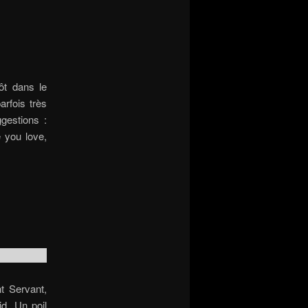
ôt dans le
arfois très
gestions :
 you love,
t Servant,
id. Un poil