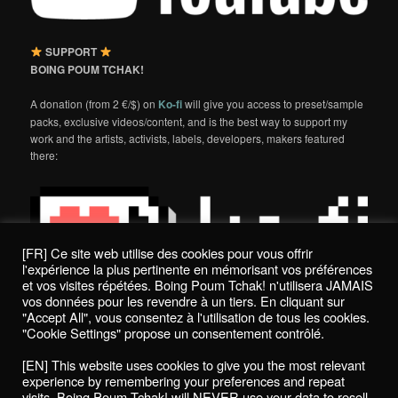
SUPPORT
BOING POUM TCHAK!
A donation (from 2 €/$) on
Ko-fi
will give you access to preset/sample
packs, exclusive videos/content, and is the best way to support my
work and the artists, activists, labels, developers, makers featured
there:
[FR] Ce site web utilise des cookies pour vous offrir
l'expérience la plus pertinente en mémorisant vos préférences
et vos visites répétées. Boing Poum Tchak! n'utilisera JAMAIS
vos données pour les revendre à un tiers. En cliquant sur
"Accept All", vous consentez à l'utilisation de tous les cookies.
"Cookie Settings" propose un consentement contrôlé.
Politique de confidentialité / Privacy Policy
[EN] This website uses cookies to give you the most relevant
Boing Poum Tchak! - 2022
experience by remembering your preferences and repeat
visits. Boing Poum Tchak! will NEVER use your data to resell