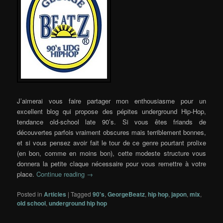
J’aimerai vous faire partager mon enthousiasme pour un
excellent blog qui propose des pépites underground Hip-Hop,
tendance old-school late 90’s. Si vous êtes friands de
découvertes parfois vraiment obscures mais terriblement bonnes,
et si vous pensez avoir fait le tour de ce genre pourtant prolixe
(en bon, comme en moins bon), cette modeste structure vous
donnera la petite claque nécessaire pour vous remettre à votre
place.
Continue reading
→
Posted in
Articles
|
Tagged
90's
,
GeorgeBeatz
,
hip hop
,
japon
,
mix
,
old school
,
underground hip hop