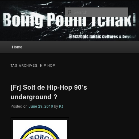
Skip
Skip
to
to
Sear
primary
secondary
content
content
Boing Poum Tchak!
Main
Home
menu
TAG ARCHIVES:
HIP HOP
[Fr] Soif de Hip-Hop 90’s
underground ?
Posted on
June 29, 2010
by
K!