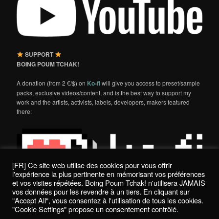
SUPPORT
BOING POUM TCHAK!
A donation (from 2 €/$) on
Ko-fi
will give you access to preset/sample
packs, exclusive videos/content, and is the best way to support my
work and the artists, activists, labels, developers, makers featured
there:
[FR] Ce site web utilise des cookies pour vous offrir
l'expérience la plus pertinente en mémorisant vos préférences
et vos visites répétées. Boing Poum Tchak! n'utilisera JAMAIS
vos données pour les revendre à un tiers. En cliquant sur
"Accept All", vous consentez à l'utilisation de tous les cookies.
"Cookie Settings" propose un consentement contrôlé.
Politique de confidentialité / Privacy Policy