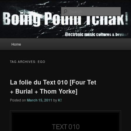
Skip
Skip
to
to
Sear
primary
secondary
content
content
Boing Poum Tchak!
Main
Home
menu
TAG ARCHIVES:
EGO
La folie du Text 010 [Four Tet
+ Burial + Thom Yorke]
Posted on
March 15, 2011
by
K!