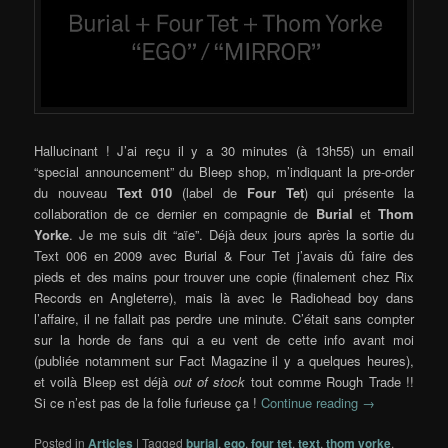
Hallucinant ! J’ai reçu il y a 30 minutes (à 13h55) un email
“special announcement” du Bleep shop, m’indiquant la pre-order
du nouveau
Text 010
(label de
Four Tet
) qui présente la
collaboration de ce dernier en compagnie de
Burial
et
Thom
Yorke
. Je me suis dit “aïe”. Déjà deux jours après la sortie du
Text 006 en 2009 avec Burial & Four Tet j’avais dû faire des
pieds et des mains pour trouver une copie (finalement chez Rix
Records en Angleterre), mais là avec le Radiohead boy dans
l’affaire, il ne fallait pas perdre une minute. C’était sans compter
sur la horde de fans qui a eu vent de cette info avant moi
(publiée notamment sur Fact Magazine il y a quelques heures),
et voilà Bleep est déjà
out of stock
tout comme Rough Trade !!
Si ce n’est pas de la folie furieuse ça !
Continue reading
→
Posted in
Articles
|
Tagged
burial
,
ego
,
four tet
,
text
,
thom yorke
,