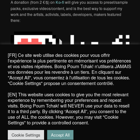
A donation (from 2 €/$) on
Ko-fi
will give you access to preset/sample
packs, exclusive videos/content, and is the best way to support my
work and the artists, activists, labels, developers, makers featured
there:
[FR] Ce site web utilise des cookies pour vous offrir
l'expérience la plus pertinente en mémorisant vos préférences
et vos visites répétées. Boing Poum Tchak! n'utilisera JAMAIS
vos données pour les revendre à un tiers. En cliquant sur
"Accept All", vous consentez à l'utilisation de tous les cookies.
"Cookie Settings" propose un consentement contrôlé.
Politique de confidentialité / Privacy Policy
[EN] This website uses cookies to give you the most relevant
Boing Poum Tchak! - 2022
experience by remembering your preferences and repeat
visits. Boing Poum Tchak! will NEVER use your data to resell
it to a third party. By clicking “Accept All”, you consent to the
use of ALL the cookies. However, you may visit "Cookie
Settings" to provide a controlled consent.
Proudly powered by WordPress
Cookie Settings
Accept All