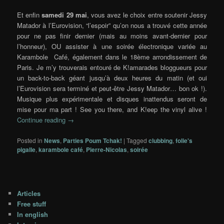
Et enfin
samedi 29 mai
, vous avez le choix entre soutenir Jessy
Matador à l’Eurovision, “l’espoir” qu’on nous a trouvé cette année
pour ne pas finir dernier (mais au moins avant-dernier pour
l’honneur), OU assister à une soirée électronique variée au
Karambole Café, également dans le 18ème arrondissement de
Paris. Je m’y trouverais entouré de K!amarades bloggueurs pour
un back-to-back géant jusqu’à deux heures du matin (et oui
l’Eurovision sera terminé et peut-être Jessy Matador… bon ok !).
Musique plus expérimentale et disques inattendus seront de
mise pour ma part ! See you there, and K!eep the vinyl alive !
Continue reading
→
Posted in
News
,
Parties Poum Tchak!
|
Tagged
clubbing
,
folie's
pigalle
,
karambole café
,
Pierre-Nicolas
,
soirée
Articles
Free stuff
In english