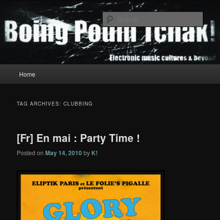
Skip
Skip
to
to
Sear
primary
secondary
content
content
Boing Poum Tchak!
Main
Home
menu
TAG ARCHIVES:
CLUBBING
[Fr] En mai : Party Time !
Posted on
May 14, 2010
by
K!