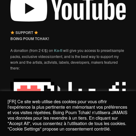
SUPPORT
BOING POUM TCHAK!
A donation (from 2 €/$) on
Ko-fi
will give you access to preset/sample
packs, exclusive videos/content, and is the best way to support my
work and the artists, activists, labels, developers, makers featured
there:
[FR] Ce site web utilise des cookies pour vous offrir
l'expérience la plus pertinente en mémorisant vos préférences
et vos visites répétées. Boing Poum Tchak! n'utilisera JAMAIS
vos données pour les revendre à un tiers. En cliquant sur
"Accept All", vous consentez à l'utilisation de tous les cookies.
"Cookie Settings" propose un consentement contrôlé.
Politique de confidentialité / Privacy Policy