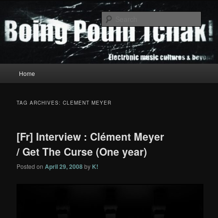
Skip
Skip
to
to
Sear
primary
secondary
content
content
Boing Poum Tchak!
Main
Home
menu
TAG ARCHIVES:
CLEMENT MEYER
[Fr] Interview : Clément Meyer
/ Get The Curse (One year)
Posted on
April 29, 2008
by
K!