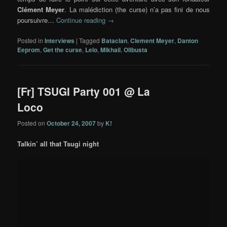
Clément Meyer
. La malédiction (the curse) n’a pas fini de nous
poursuivre…
Continue reading
→
Posted in
Interviews
|
Tagged
Bataclan
,
Clement Meyer
,
Danton
Eeprom
,
Get the curse
,
Lelo
,
Mikhail
,
Olibusta
[Fr] TSUGI Party 001 @ La
Loco
Posted on
October 24, 2007
by
K!
Talkin’ all that Tsugi night