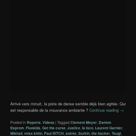
Arrivé vers minuit, la piste de danse semble déjà bien agitée. Qui
est responsable de la mouvance ambiante ?
Continue reading
→
Posted in
Reports
,
Videos
|
Tagged
Clement Meyer
,
Danton
Eeprom
,
Fluokids
,
Get the curse
,
Justice
,
la loco
,
Laurent Garnier
,
Mikhail
,
miss kittin
,
Paul RITCH
,
soirée
,
Surkin
,
the hacker
,
Tsugi
,