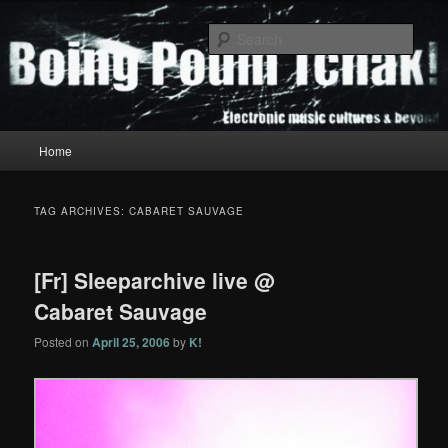
Skip
Skip
to
to
Sear
primary
secondary
content
content
Boing Poum Tchak!
Main
Home
menu
TAG ARCHIVES:
CABARET SAUVAGE
[Fr] Sleeparchive live @
Cabaret Sauvage
Posted on
April 25, 2006
by
K!