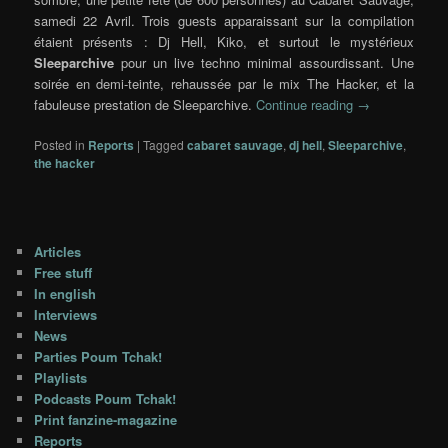
samedi 22 Avril. Trois guests apparaissant sur la compilation
étaient présents : Dj Hell, Kiko, et surtout le mystérieux
Sleeparchive
pour un live techno minimal assourdissant. Une
soirée en demi-teinte, rehaussée par le mix The Hacker, et la
fabuleuse prestation de Sleeparchive.
Continue reading
→
Posted in
Reports
|
Tagged
cabaret sauvage
,
dj hell
,
Sleeparchive
,
the hacker
Articles
Free stuff
In english
Interviews
News
Parties Poum Tchak!
Playlists
Podcasts Poum Tchak!
Print fanzine-magazine
Reports