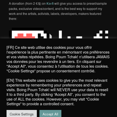
A donation (from 2 €/$) on
Ko-fi
will give you access to preset/sample
packs, exclusive videos/content, and is the best way to support my
work and the artists, activists, labels, developers, makers featured
there:
[FR] Ce site web utilise des cookies pour vous offrir
l'expérience la plus pertinente en mémorisant vos préférences
et vos visites répétées. Boing Poum Tchak! n'utilisera JAMAIS
vos données pour les revendre à un tiers. En cliquant sur
"Accept All", vous consentez à l'utilisation de tous les cookies.
"Cookie Settings" propose un consentement contrôlé.
Politique de confidentialité / Privacy Policy
[EN] This website uses cookies to give you the most relevant
Boing Poum Tchak! - 2022
experience by remembering your preferences and repeat
visits. Boing Poum Tchak! will NEVER use your data to resell
it to a third party. By clicking “Accept All”, you consent to the
use of ALL the cookies. However, you may visit "Cookie
Settings" to provide a controlled consent.
Proudly powered by WordPress
Cookie Settings
Accept All