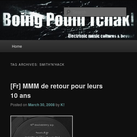
Skip
Skip
to
to
Sear
primary
secondary
content
content
Boing Poum Tchak!
Main
Home
menu
TAG ARCHIVES:
SMITH’N’HACK
[Fr] MMM de retour pour leurs
10 ans
Posted on
March 30, 2008
by
K!