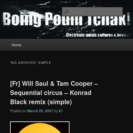
Skip
Skip
to
to
Sear
primary
secondary
content
content
Boing Poum Tchak!
Main
Home
menu
TAG ARCHIVES:
SIMPLE
[Fr] Will Saul & Tam Cooper –
Sequential circus – Konrad
Black remix (simple)
Posted on
March 29, 2007
by
K!