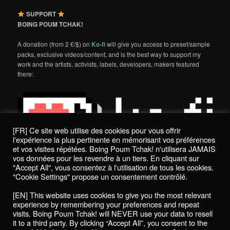
SUPPORT
BOING POUM TCHAK!
A donation (from 2 €/$) on
Ko-fi
will give you access to preset/sample
packs, exclusive videos/content, and is the best way to support my
work and the artists, activists, labels, developers, makers featured
there:
[FR] Ce site web utilise des cookies pour vous offrir
l'expérience la plus pertinente en mémorisant vos préférences
et vos visites répétées. Boing Poum Tchak! n'utilisera JAMAIS
vos données pour les revendre à un tiers. En cliquant sur
"Accept All", vous consentez à l'utilisation de tous les cookies.
"Cookie Settings" propose un consentement contrôlé.
Politique de confidentialité / Privacy Policy
[EN] This website uses cookies to give you the most relevant
Boing Poum Tchak! - 2022
experience by remembering your preferences and repeat
visits. Boing Poum Tchak! will NEVER use your data to resell
it to a third party. By clicking “Accept All”, you consent to the