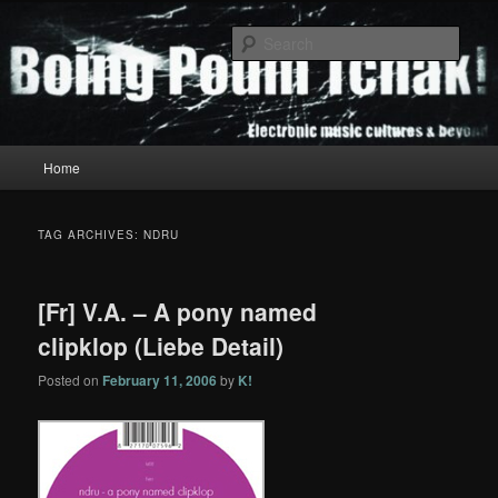
Skip
Skip
to
to
Sear
primary
secondary
content
content
Boing Poum Tchak!
Main
Home
menu
TAG ARCHIVES:
NDRU
[Fr] V.A. – A pony named
clipklop (Liebe Detail)
Posted on
February 11, 2006
by
K!