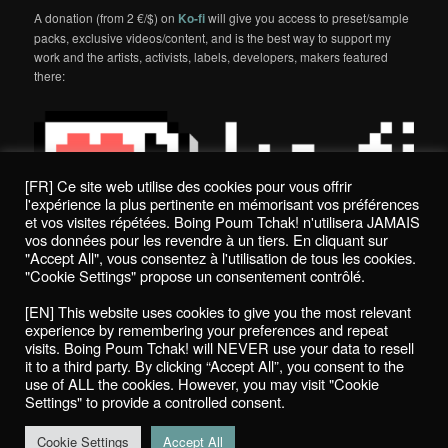
A donation (from 2 €/$) on
Ko-fi
will give you access to preset/sample
packs, exclusive videos/content, and is the best way to support my
work and the artists, activists, labels, developers, makers featured
there:
[FR] Ce site web utilise des cookies pour vous offrir
l'expérience la plus pertinente en mémorisant vos préférences
et vos visites répétées. Boing Poum Tchak! n'utilisera JAMAIS
vos données pour les revendre à un tiers. En cliquant sur
"Accept All", vous consentez à l'utilisation de tous les cookies.
"Cookie Settings" propose un consentement contrôlé.
Politique de confidentialité / Privacy Policy
[EN] This website uses cookies to give you the most relevant
Boing Poum Tchak! - 2022
experience by remembering your preferences and repeat
visits. Boing Poum Tchak! will NEVER use your data to resell
it to a third party. By clicking “Accept All”, you consent to the
use of ALL the cookies. However, you may visit "Cookie
Settings" to provide a controlled consent.
Proudly powered by WordPress
Cookie Settings
Accept All