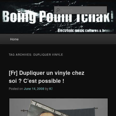
Skip
Skip
to
to
Sear
primary
secondary
content
content
Boing Poum Tchak!
Main
Home
menu
TAG ARCHIVES:
DUPLIQUER VINYLE
[Fr] Dupliquer un vinyle chez
soi ? C’est possible !
Posted on
June 14, 2008
by
K!