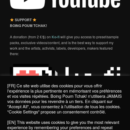
SUPPORT
BOING POUM TCHAK!
A donation (from 2 €/$) on
Ko-fi
will give you access to preset/sample
packs, exclusive videos/content, and is the best way to support my
work and the artists, activists, labels, developers, makers featured
there:
[FR] Ce site web utilise des cookies pour vous offrir
l'expérience la plus pertinente en mémorisant vos préférences
et vos visites répétées. Boing Poum Tchak! n'utilisera JAMAIS
vos données pour les revendre à un tiers. En cliquant sur
"Accept All", vous consentez à l'utilisation de tous les cookies.
"Cookie Settings" propose un consentement contrôlé.
Politique de confidentialité / Privacy Policy
[EN] This website uses cookies to give you the most relevant
Boing Poum Tchak! - 2022
experience by remembering your preferences and repeat