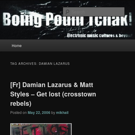
Skip
Skip
to
to
Sear
primary
secondary
content
content
Boing Poum Tchak!
Main
Home
menu
TAG ARCHIVES:
DAMIAN LAZARUS
[Fr] Damian Lazarus & Matt
Styles – Get lost (crosstown
rebels)
Posted on
May 22, 2006
by
mikhail