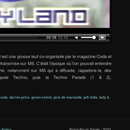
d
est une grosse teuf co-organisée par le magazine Coda et
etransmise sur M6. C’était l’époque où l’on pouvait entendre
che, notamment sur M6 qui a diffusée, rappelons-le, des
pole Techno, puis la Techno Parade (1 & 2).
coda
,
darren price
,
green velvet
,
jack de marseille
,
jeff mills
,
lady b
,
y Policy
Boing Poum Tchak! - 2022