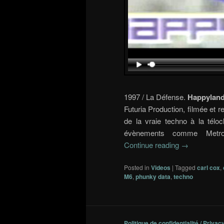
1997 / La Défense.
Happylan
Futuria Production, filmée et r
de la vraie techno à la télo
évènements comme Metro
Continue reading
→
Posted in
Videos
|
Tagged
carl cox
,
M6
,
phunky data
,
techno
Politique de confidentialité / Privac