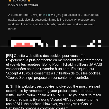
SUPPORT
BOING POUM TCHAK!
A donation (from 2 €/$) on
Ko-fi
will give you access to preset/sample
packs, exclusive videos/content, and is the best way to support my
work and the artists, activists, labels, developers, makers featured
there:
[FR] Ce site web utilise des cookies pour vous offrir
l'expérience la plus pertinente en mémorisant vos préférences
et vos visites répétées. Boing Poum Tchak! n'utilisera JAMAIS
vos données pour les revendre à un tiers. En cliquant sur
"Accept All", vous consentez à l'utilisation de tous les cookies.
"Cookie Settings" propose un consentement contrôlé.
Politique de confidentialité / Privacy Policy
[EN] This website uses cookies to give you the most relevant
Boing Poum Tchak! - 2022
experience by remembering your preferences and repeat
visits. Boing Poum Tchak! will NEVER use your data to resell
it to a third party. By clicking “Accept All”, you consent to the
use of ALL the cookies. However, you may visit "Cookie
Settings" to provide a controlled consent.