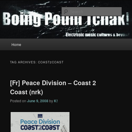
Skip
Skip
to
to
Sear
primary
secondary
content
content
Boing Poum Tchak!
Main
Home
menu
TAG ARCHIVES:
COAST2COAST
[Fr] Peace Division – Coast 2
Coast (nrk)
Posted on
June 9, 2008
by
K!