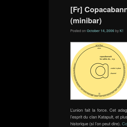
[Fr] Copacabann
(minibar)
Posted on
October 14, 2006
by
K!
L’union fait la force. Cet ada
l’esprit du clan Katapult, et pl
historique (si l’on peut dire).
Co