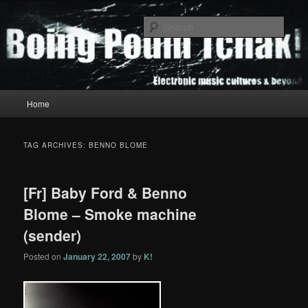
Skip
Skip
to
to
Sear
primary
secondary
content
content
Boing Poum Tchak!
Main
Home
menu
TAG ARCHIVES:
BENNO BLOME
[Fr] Baby Ford & Benno
Blome – Smoke machine
(sender)
Posted on
January 22, 2007
by
K!