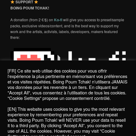
SUPPORT
BOING POUM TCHAK!
A donation (from 2 €/$) on
Ko-fi
will give you access to preset/sample
packs, exclusive videos/content, and is the best way to support my
work and the artists, activists, labels, developers, makers featured
there:
[FR] Ce site web utilise des cookies pour vous offrir
l'expérience la plus pertinente en mémorisant vos préférences
et vos visites répétées. Boing Poum Tchak! n'utilisera JAMAIS
vos données pour les revendre à un tiers. En cliquant sur
"Accept All", vous consentez à l'utilisation de tous les cookies.
"Cookie Settings" propose un consentement contrôlé.
Politique de confidentialité / Privacy Policy
[EN] This website uses cookies to give you the most relevant
Boing Poum Tchak! - 2022
experience by remembering your preferences and repeat
visits. Boing Poum Tchak! will NEVER use your data to resell
it to a third party. By clicking “Accept All”, you consent to the
use of ALL the cookies. However, you may visit "Cookie