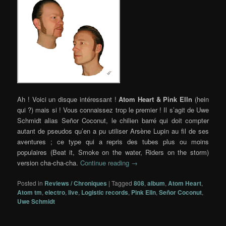
Ah ! Voici un disque intéressant !
Atom Heart & Pink Elln
(hein
qui ?) mais si ! Vous connaissez trop le premier ! Il s’agit de Uwe
Schmidt alias Señor Coconut, le chilien barré qui doit compter
autant de pseudos qu’en a pu utiliser Arsène Lupin au fil de ses
aventures ; ce type qui a repris des tubes plus ou moins
populaires (Beat it, Smoke on the water, Riders on the storm)
version cha-cha-cha.
Continue reading
→
Posted in
Reviews / Chroniques
|
Tagged
808
,
album
,
Atom Heart
,
Atom tm
,
electro
,
live
,
Logistic records
,
Pink Elln
,
Señor Coconut
,
Uwe Schmidt