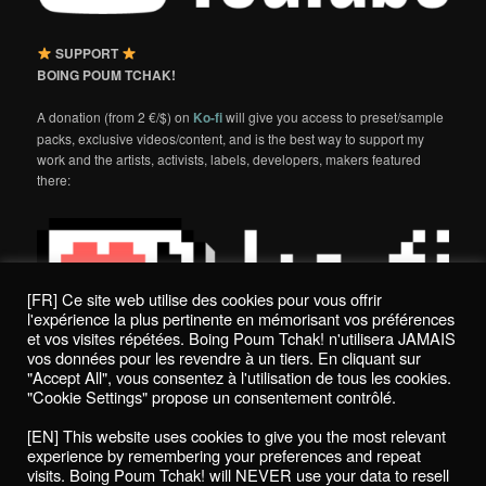
SUPPORT
BOING POUM TCHAK!
A donation (from 2 €/$) on
Ko-fi
will give you access to preset/sample
packs, exclusive videos/content, and is the best way to support my
work and the artists, activists, labels, developers, makers featured
there:
[FR] Ce site web utilise des cookies pour vous offrir
l'expérience la plus pertinente en mémorisant vos préférences
et vos visites répétées. Boing Poum Tchak! n'utilisera JAMAIS
vos données pour les revendre à un tiers. En cliquant sur
"Accept All", vous consentez à l'utilisation de tous les cookies.
"Cookie Settings" propose un consentement contrôlé.
Politique de confidentialité / Privacy Policy
[EN] This website uses cookies to give you the most relevant
Boing Poum Tchak! - 2022
experience by remembering your preferences and repeat
visits. Boing Poum Tchak! will NEVER use your data to resell