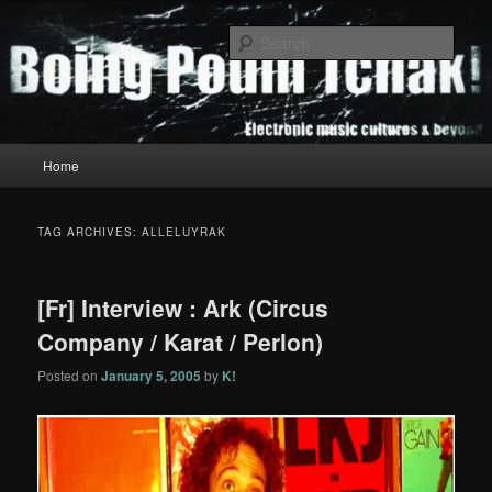
Skip
Skip
to
to
Sear
primary
secondary
content
content
Boing Poum Tchak!
Main
Home
menu
TAG ARCHIVES:
ALLELUYRAK
[Fr] Interview : Ark (Circus
Company / Karat / Perlon)
Posted on
January 5, 2005
by
K!