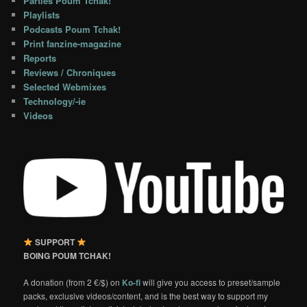
Parties Poum Tchak!
Playlists
Podcasts Poum Tchak!
Print fanzine-magazine
Reports
Reviews / Chroniques
Selected Webmixes
Technology/-ie
Videos
SUPPORT
BOING POUM TCHAK!
A donation (from 2 €/$) on
Ko-fi
will give you access to preset/sample
packs, exclusive videos/content, and is the best way to support my