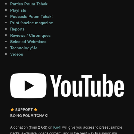
Parties Poum Tchak!
Playlists
Podcasts Poum Tchak!
Print fanzine-magazine
Reports
Reviews / Chroniques
Selected Webmixes
Technology/-ie
Videos
SUPPORT
BOING POUM TCHAK!
A donation (from 2 €/$) on
Ko-fi
will give you access to preset/sample
packs, exclusive videos/content, and is the best way to support my