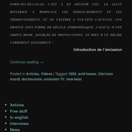
NORD-PAS-DE-CALAIS C’EST À EN DEVENIR FOU. LE SALUT
HITLÉRIEN A REMPLACÉ LES DÉHANCHEMENTS ET LES
TRÉMOUSSEMENTS, ET ON CÉLÈBRE À TUE-TÊTE L’ECSTASY, UNE
DROGUE SOUS FORME DE GÉLULE APHRODISIAQUE. S’AGIT-IL D’UNE
SIMPLE MODE, DOUBLÉE DE PROVOCATIONS, OU BIEN D’UN DÉLIRE
CARRÉMENT DANGEREUX ?
Introduction de l’émission
Continue reading
→
Posted in
Articles
,
Videos
|
Tagged
1989
,
acid house
,
Ciel mon
mardi
,
dechavanne
,
emission TV
,
new-beat
Articles
Free stuff
In english
Interviews
News