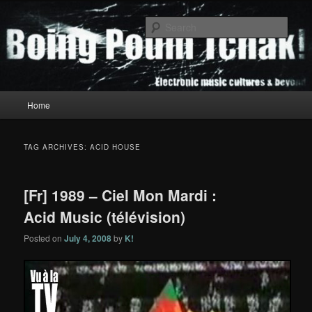
Skip
Skip
to
to
Sear
primary
secondary
content
content
Boing Poum Tchak!
Main
Home
menu
TAG ARCHIVES:
ACID HOUSE
[Fr] 1989 – Ciel Mon Mardi :
Acid Music (télévision)
Posted on
July 4, 2008
by
K!