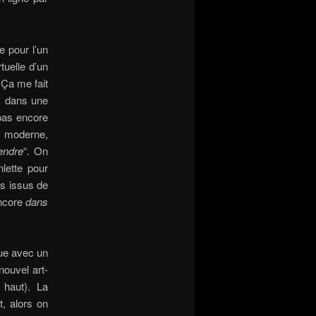
e pour l’un
tuelle d’un
 Ça me fait
as dans une
 pas encore
 moderne,
endre
“. On
lette pour
s issus de
encore
dans
que avec un
nouvel art-
 haut). La
t, alors on