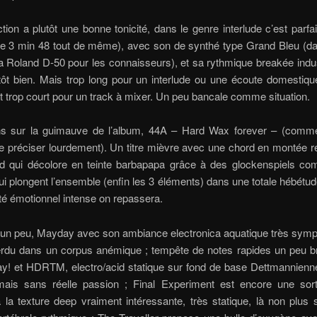
ion a plutôt une bonne tonicité, dans le genre interlude c’est parfai
de 3 min 48 tout de même), avec son de synthé type Grand Bleu (da
a Roland D-50 pour les connaisseurs), et sa rythmique breakée indus
ôt bien. Mais trop long pour un interlude ou une écoute domestiqu
, et trop court pour un track à mixer. Un peu bancale comme situation.
s sur la guimauve de l’album, 44A – Hard Wax forever – (comme s
le préciser lourdement). Un titre mièvre avec une chord en montée r
d qui décolore en teinte barbapapa grâce à des glockenspiels co
ui plongent l’ensemble (enfin les 3 éléments) dans une totale hébétud
té émotionnel intense on repassera.
un peu, Mayday avec son ambiance electronica aquatique très sympa
erdu dans un corpus anémique ; tempête de notes rapides un peu br
y! et HDRTM, electro/acid statique sur fond de base Dettmannien
ais sans réelle passion ; Final Experiment est encore une sor
à la texture deep vraiment intéressante, très statique, là non plus 