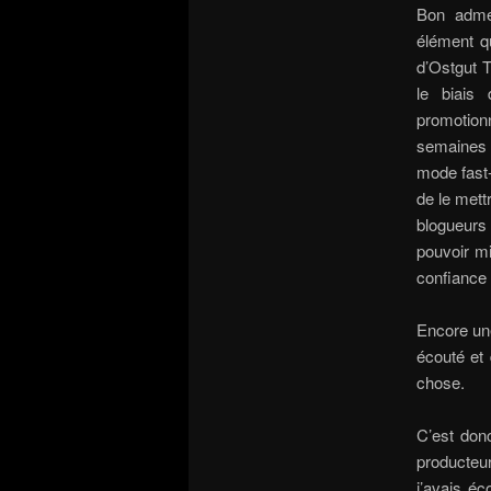
Bon admet
élément qu
d’Ostgut T
le biais
promotionn
semaines a
mode fast-
de le mett
blogueurs
pouvoir m
confiance 
Encore une
écouté et 
chose.
C’est donc
producteu
j’avais é