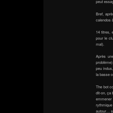
peut essa
Bref, aprè
calendos à 
14 titres,
pour le cl
mal).
Après une
problème) 
peu indus,
la basse o
The bot c
dit-on, ça 
emmener d
rythmique 
autour… su