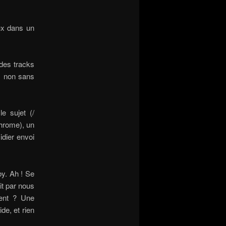
eux dans un
 des tracks
r, non sans
e sujet (/
chrome), un
idier envoi
y. Ah ! Se
nit par nous
ment ? Une
de, et rien