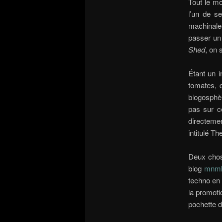
Tout le mo
l’un de s
machinalem
passer un
Shed
, on 
Étant un i
tomates, 
blogosphè
pas sur c
directeme
intitulé Th
Deux chos
blog
mnml
techno en 
la promoti
pochette d