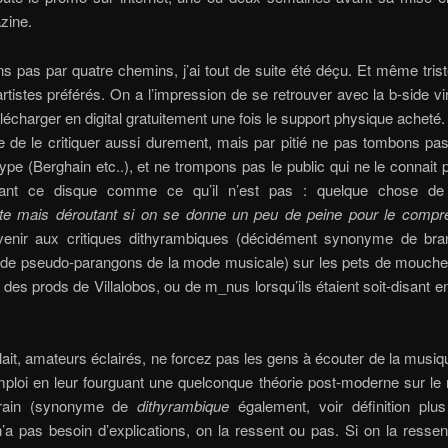
zine.
 pas par quatre chemins, j’ai tout de suite été déçu. Et même trist
tistes préférés. On a l’impression de se retrouver avec la b-side vir
lécharger en digital gratuitement une fois le support physique acheté.
e de le critiquer aussi durement, mais par pitié ne pas tombons p
ype (Berghain etc..), et ne trompons pas le public qui ne le connait
ant ce disque comme ce qu’il n’est pas : quelque chose de
ste mais déroutant si on se donne un peu de peine pour le compr
revenir aux critiques dithyrambiques (décidément synonyme de bran
de pseudo-parangons de la mode musicale) sur les pets de mouche
é des prods de Villalobos, ou de m_nus lorsqu’ils étaient soit-disant 
plait, amateurs éclairés, ne forcez pas les gens à écouter de la musi
loi en leur fourguant une quelconque théorie post-moderne sur le 
rain (synonyme de
dithyrambique
également, voir définition plus
a pas besoin d’explications, on la ressent ou pas. Si on la ressen