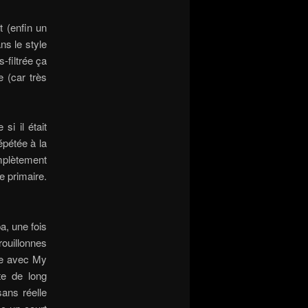
t (enfin un
ns le style
-filtrée ça
e (car très
i il était
épétée à la
mplètement
e primaire.
, une fois
ouillonnes
ne avec My
te de long
sans réelle