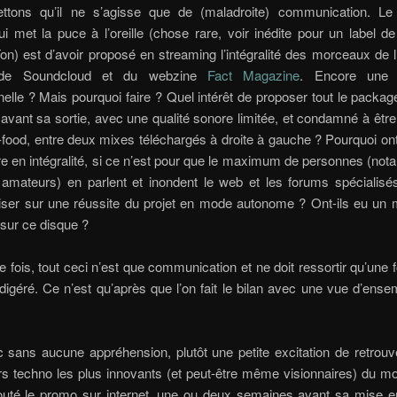
tons qu’il ne s’agisse que de (maladroite) communication. L
i met la puce à l’oreille (chose rare, voir inédite pour un label d
on) est d’avoir proposé en streaming l’intégralité des morceaux de 
 de Soundcloud et du webzine
Fact Magazine
. Encore une i
elle ? Mais pourquoi faire ? Quel intérêt de proposer tout le packa
vant sa sortie, avec une qualité sonore limitée, et condamné à êtr
food, entre deux mixes téléchargés à droite à gauche ? Pourquoi ont
re en intégralité, si ce n’est pour que le maximum de personnes (no
 amateurs) en parlent et inondent le web et les forums spécialisés
iser sur une réussite du projet en mode autonome ? Ont-ils eu un
sur ce disque ?
 fois, tout ceci n’est que communication et ne doit ressortir qu’une f
digéré. Ce n’est qu’après que l’on fait le bilan avec une vue d’ense
 sans aucune appréhension, plutôt une petite excitation de retrouv
rs techno les plus innovants (et peut-être même visionnaires) du m
couté le promo sur internet, une ou deux semaines avant sa mise en