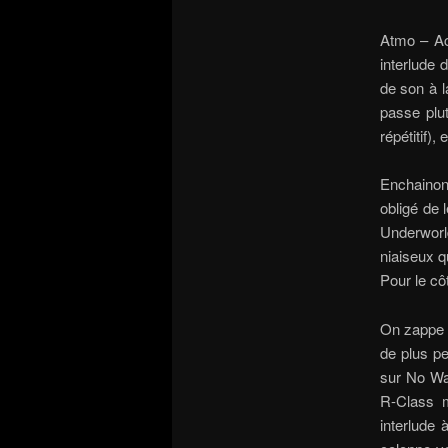
Atmo – Act
interlude 
de son à l
passe plut
répétitif)
Enchainon
obligé de 
Underworl
niaiseux q
Pour le cô
On zappe 
de plus p
sur No Wa
R-Class m
interlude 