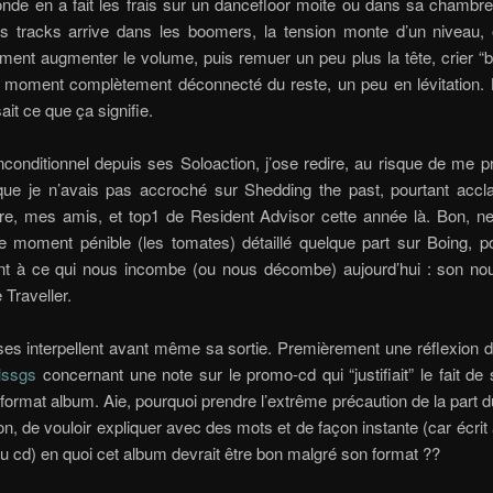
nde en a fait les frais sur un dancefloor moite ou dans sa chambr
es tracks arrive dans les boomers, la tension monte d’un niveau, 
ent augmenter le volume, puis remuer un peu plus la tête, crier “
 moment complètement déconnecté du reste, un peu en lévitation. 
sait ce que ça signifie.
nconditionnel depuis ses Soloaction, j’ose redire, au risque de me 
que je n’avais pas accroché sur Shedding the past, pourtant accl
re, mes amis, et top1 de Resident Advisor cette année là. Bon, n
e moment pénible (les tomates) détaillé quelque part sur Boing, p
nt à ce qui nous incombe (ou nous décombe) aujourd’hui : son no
e Traveller.
es interpellent avant même sa sortie. Premièrement une réflexion d
ssgs
concernant une note sur le promo-cd qui “justifiait” le fait de s
format album. Aie, pourquoi prendre l’extrême précaution de la part du
on, de vouloir expliquer avec des mots et de façon instante (car écri
u cd) en quoi cet album devrait être bon malgré son format ??