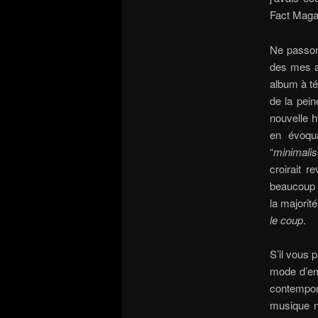
Fact Maga
Ne passons
des mes ar
album à té
de la pein
nouvelle h
en évoqu
“
minimali
croirait 
beaucoup 
la majorit
le coup
.
S’il vous 
mode d’emp
contempo
musique n’