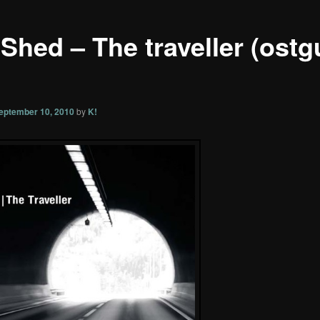
 Shed – The traveller (ostg
eptember 10, 2010
by
K!