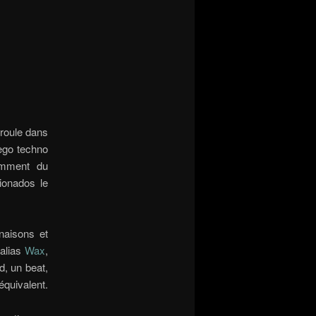
éroule dans
r-ego techno
demment du
cionados le
naisons et
 alias
Wax
,
, un beat,
équivalent.