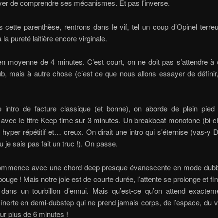
yer de comprendre ses mécanismes. Et pas l’inverse.
s cette parenthèse, rentrons dans le vif, tel un coup d’Opinel terr
la pureté laitière encore virginale.
 en moyenne de 4 minutes. C’est court, on ne doit pas s’attendre à
ub, mais à autre chose (c’est ce que nous allons essayer de défini
 intro de facture classique (et bonne), on aborde de plein pied l
avec le titre Keep time sur 3 minutes. Un breakbeat monotone (bi-
 hyper répétitif et… creux. On dirait une intro qui s’éternise (vas-y D
u je sais pas fait un truc !). On passe.
ommence avec une chord deep presque évanescente en mode dubb
bouge ! Mais notre joie est de courte durée, l’attente se prolonge et fi
ans un tourbillon d’ennui. Mais qu’est-ce qu’on attend exacte
inerte en demi-dubstep qui ne prend jamais corps, de l’espace, du vi
r plus de 6 minutes !