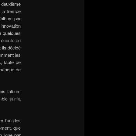
e deuxième
e la trempe
l’album par
nnovation
ge quelques
e écouté en
-ils décidé
tamment les
, faute de
 manque de
ois l’album
mble sur la
er l’un des
oment, que
 ligne par