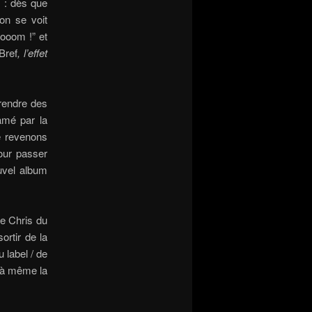
e : dès que
on se voit
booom !” et
Bref
, l’effet
prendre des
amé par la
e revenons
our passer
uvel album
e Chris du
ortir de la
 label / de
t à même la