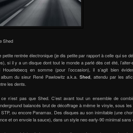
e Shed
 petite rentrée électronique (je dis petite par rapport à celle qui se d
ies), si il y a un disque dont tout le monde a parlé dès cet été, l’alte
 Houellebecq en somme (pour l’occasion), il s’agit bien évi
album du sieur René Pawlowitz a.k.a.
Shed
, attendu par les afi
tre les dents.
ce n’est pas que Shed. C’est avant tout un ensemble de combi
nderground balancés brut de décoffrage à même le vinyle, sous les
, STP, ou encore Panamax. Des disques au son inimitable (une chord
ce et on envoie la sauce), dans un style neo early-90 minimal sans 