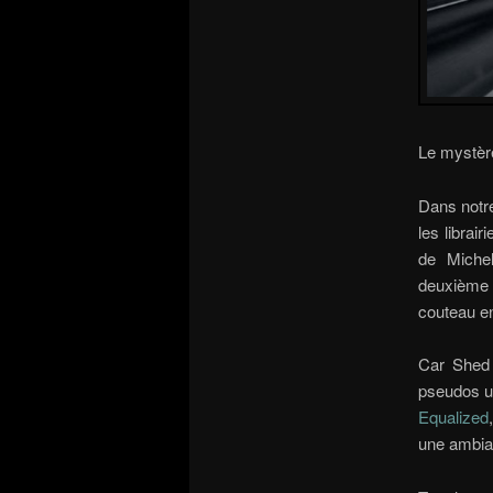
Le mystèr
Dans notre
les librair
de Michel
deuxième 
couteau en
Car Shed 
pseudos u
Equalized
une ambian