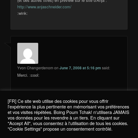
(et des autres titres) en preview sur le site d’Anja :
http://www.anjaschneider.com/
:wink:
Yvon Changerdenom
on
June 7, 2008 at 5:16 pm
said:
Merci. :cool:
[FR] Ce site web utilise des cookies pour vous offrir
Comments are closed.
l'expérience la plus pertinente en mémorisant vos préférences
et vos visites répétées. Boing Poum Tchak! n'utilisera JAMAIS
vos données pour les revendre à un tiers. En cliquant sur
"Accept All", vous consentez à l'utilisation de tous les cookies.
"Cookie Settings" propose un consentement contrôlé.
Politique de confidentialité / Privacy Policy