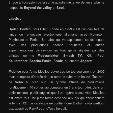
à face à l’occasion de la sortie quasi-simultanée de leurs albums
respectifs
Beyond the valley
et
Sool
.
Labels :
Bpitch Control
pour Ellen. Fondé en 1999 c’est l’un des fers de
lance du renouveau électronique allemand avec Kompakt,
Playhouse et Perlon. Un label qui va rapidement se distinguer
avec des productions techno futuristes et autres
expérimentations dance-floor en tout genre signées par des
artistes comme
Modeselektor
,
Smash TV
,
Kiki
,
Paul
Kalkbrenner
,
Sascha Funke
,
Feadz
, ou encore
Apparat
.
Mobilee
pour Anja. Mobilee ouvre ses portes seulement en 2005
mais s’impose d’entrée de jeu avec le tube retro-house “Too hot”
de
Sebo K
. S’en suit un rythme effréné de productions
(pratiquement 40 sorties au compteur en 3 ans tout pile), dans un
style minimal plutôt original que l’on repère assez vite. Mobilee
est avant tout une plate-forme destinée aux djs qui affectionnent
le format 12″. Le catalogue ne contient que 2 albums (dance-floor
eux aussi) de
Pan-Pot
et d’Anja herself.