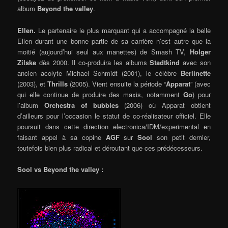
album
Beyond the valley
.
Ellen.
Le partenaire le plus marquant qui a accompagné la belle
Ellen durant une bonne partie de sa carrière n’est autre que la
moitié (aujourd’hui seul aux manettes) de Smash TV,
Holger
Zilske
dès 2000. Il co-produira les albums
Stadtkind
avec son
ancien acolyte Michael Schmidt (2001), le célèbre
Berlinette
(2003), et
Thrills
(2005). Vient ensuite la période “
Apparat
” (avec
qui elle continue de produire des maxis, notamment
Go
) pour
l’album
Orchestra of bubbles
(2006) où Apparat obtient
d’ailleurs pour l’occasion le statut de co-réalisateur officiel. Elle
poursuit dans cette direction electronica/IDM/experimental en
faisant appel à sa copine
AGF
sur
Sool
son petit dernier,
toutefois bien plus radical et déroutant que ces prédécesseurs.
Sool vs Beyond the valley :