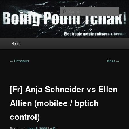
Skip
to
Sear
primary
content
Boing Poum Tchak!
Main
Home
menu
Post
←
Previous
Next
→
navigation
[Fr] Anja Schneider vs Ellen
Allien (mobilee / bptich
control)
Posted on
June 3, 2008
by
K!