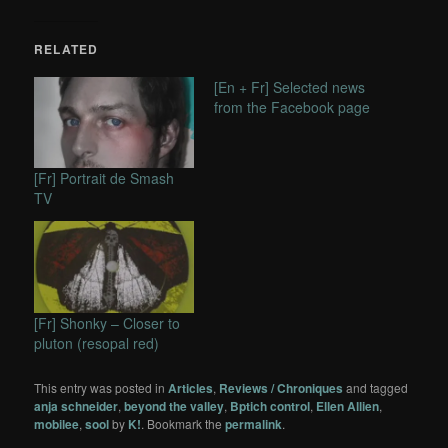
RELATED
[En + Fr] Selected news
from the Facebook page
[Fr] Portrait de Smash
TV
[Fr] Shonky – Closer to
pluton (resopal red)
This entry was posted in
Articles
,
Reviews / Chroniques
and tagged
anja schneider
,
beyond the valley
,
Bptich control
,
Ellen Allien
,
mobilee
,
sool
by
K!
. Bookmark the
permalink
.