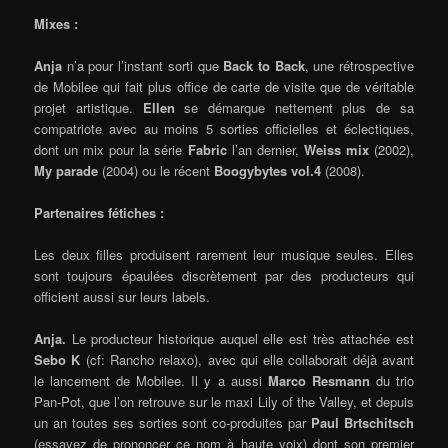
Mixes :
Anja
n’a pour l’instant sorti que
Back to Back
, une rétrospective
de Mobilee qui fait plus office de carte de visite que de véritable
projet artistique.
Ellen
se démarque nettement plus de sa
compatriote avec au moins 5 sorties officielles et éclectiques,
dont un mix pour la série
Fabric
l’an dernier,
Weiss mix
(2002),
My parade
(2004) ou le récent
Boogybytes vol.4
(2008).
Partenaires fétiches :
Les deux filles produisent rarement leur musique seules. Elles
sont toujours épaulées discrètement par des producteurs qui
officient aussi sur leurs labels.
Anja.
Le producteur historique auquel elle est très attachée est
Sebo K
(cf: Rancho relaxo), avec qui elle collaborait déjà avant
le lancement de Mobilee. Il y a aussi
Marco Resmann
du trio
Pan-Pot, que l’on retrouve sur le maxi Lily of the Valley, et depuis
un an toutes ses sorties sont co-produites par
Paul Brtschitsch
(essayez de prononcer ce nom à haute voix) dont son premier