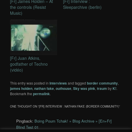
[Fr] James Holden – At
[Fr] Interview :
the controls (Resist
Sleeparchive (berlin)
Music)
[Fr] Juan Atkins,
godfather of Techno
(vidéo)
This entry was posted in
Interviews
and tagged
border community
,
james holden
,
nathan fake
,
outhouse
,
Sky was pink
,
traum
by
K!
.
Bookmark the
permalink
.
ONE THOUGHT ON “
[FR] INTERVIEW : NATHAN FAKE (BORDER COMMUNITY)
”
Pingback:
Boing Poum Tchak! » Blog Archive » [En+Fr]
Blind Test 01