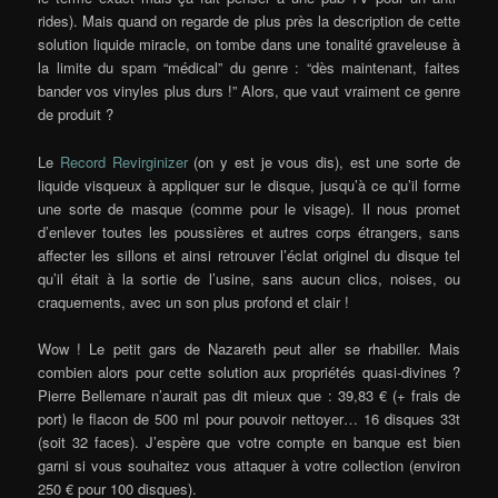
rides). Mais quand on regarde de plus près la description de cette
solution liquide miracle, on tombe dans une tonalité graveleuse à
la limite du spam “médical” du genre : “dès maintenant, faites
bander vos vinyles plus durs !” Alors, que vaut vraiment ce genre
de produit ?
Le
Record Revirginizer
(on y est je vous dis), est une sorte de
liquide visqueux à appliquer sur le disque, jusqu’à ce qu’il forme
une sorte de masque (comme pour le visage). Il nous promet
d’enlever toutes les poussières et autres corps étrangers, sans
affecter les sillons et ainsi retrouver l’éclat originel du disque tel
qu’il était à la sortie de l’usine, sans aucun clics, noises, ou
craquements, avec un son plus profond et clair !
Wow ! Le petit gars de Nazareth peut aller se rhabiller. Mais
combien alors pour cette solution aux propriétés quasi-divines ?
Pierre Bellemare n’aurait pas dit mieux que : 39,83 € (+ frais de
port) le flacon de 500 ml pour pouvoir nettoyer… 16 disques 33t
(soit 32 faces). J’espère que votre compte en banque est bien
garni si vous souhaitez vous attaquer à votre collection (environ
250 € pour 100 disques).