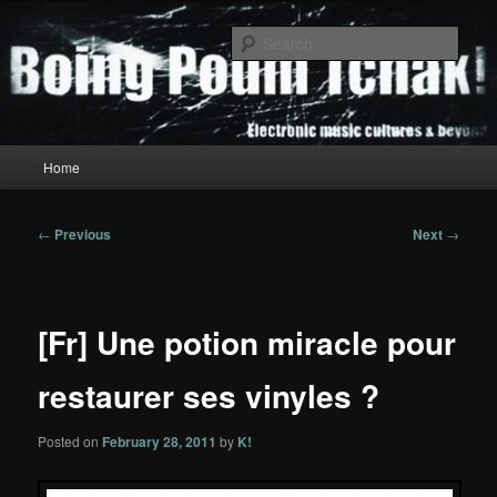
Skip
to
Sear
primary
content
Boing Poum Tchak!
Main
Home
menu
Post
←
Previous
Next
→
navigation
[Fr] Une potion miracle pour
restaurer ses vinyles ?
Posted on
February 28, 2011
by
K!