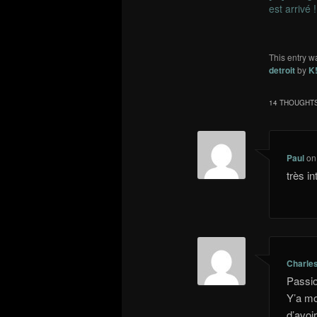
est arrivé !
This entry w
detroit
by
K
14 THOUGHTS
Paul
o
très i
Charle
Passio
Y’a mo
d’avoi