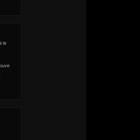
à le
rouve
.