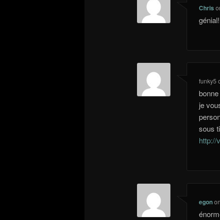
Chris
o
génial!
funky5
bonne 
je vou
person
sous t
http:/
egon
o
énorme