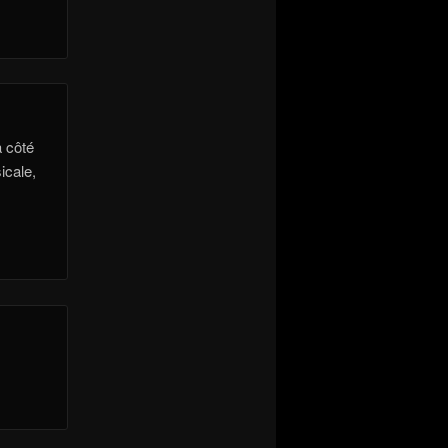
à côté
icale,