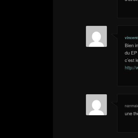
vincent
Bien i
du EP M
c’est 
http:/
nanmai
une th