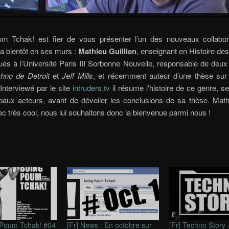
m Tchak! est fier de vous présenter l’un des nouveaux collabor
ra bientôt en ses murs :
Mathieu Guillien
, enseignant en Histoire d
ues à l’Université Paris III Sorbonne Nouvelle, responsable de de
hno de Detroit
et
Jeff Mills
, et récemment auteur d’une thèse sur
 Interviewé par le site
intruders.tv
il résume l’histoire de ce genre, se
ipaux acteurs, avant de dévoiler les conclusions de sa thèse. Math
c très cool, nous lui souhaitons donc la bienvenue parmi nous !
 Poum Tchak! #04
[Fr] News : En octobre sur
[Fr] Techno Story 