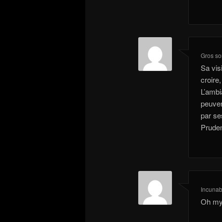
Gros s
Sa vis
croire,
L’ambi
peuven
par se
Prude
Incunab
Oh my 