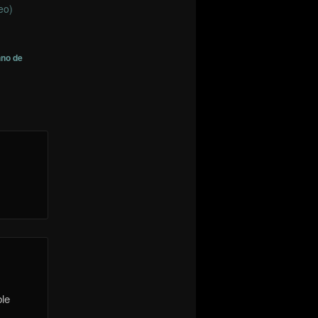
eo)
hno de
ble