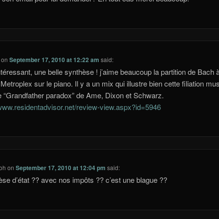
on
September 17, 2010 at 12:22 am
said:
ntéressant, une belle synthèse ! j’aime beaucoup la partition de Bach 
etroplex sur le piano. Il y a un mix qui illustre bien cette filiation mus
le “Grandfather paradox” de Ame, Dixon et Schwarz.
/www.residentadvisor.net/review-view.aspx?id=5946
oh
on
September 17, 2010 at 12:04 pm
said:
èse d’état ?? avec nos impôts ?? c’est une blague ??