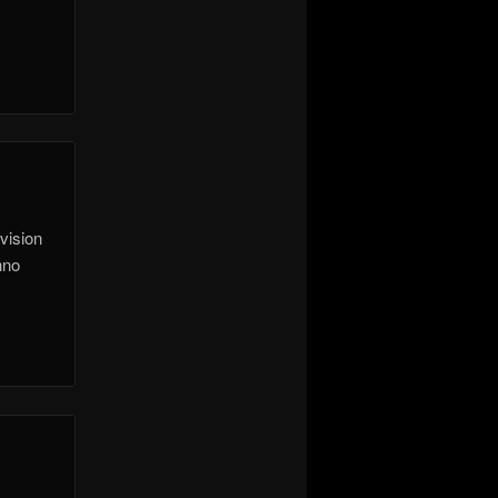
vision
hno