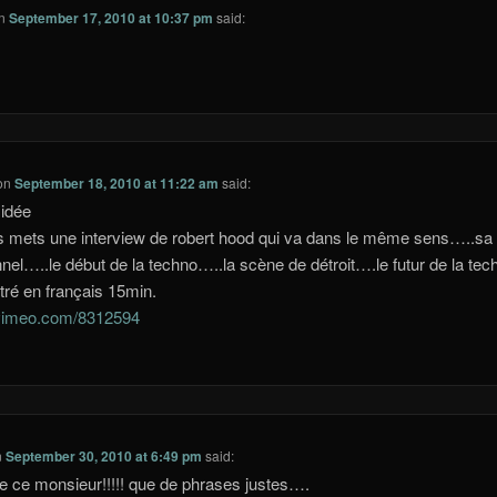
n
September 17, 2010 at 10:37 pm
said:
on
September 18, 2010 at 11:22 am
said:
idée
s mets une interview de robert hood qui va dans le même sens…..sa 
nel…..le début de la techno…..la scène de détroit….le futur de la tec
itré en français 15min.
/vimeo.com/8312594
n
September 30, 2010 at 6:49 pm
said:
 ce monsieur!!!!! que de phrases justes….