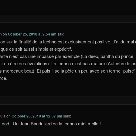
on
on
October 25, 2010 at 9:54 am
said:
ion sur la finalité de la techno est exclusivement positive. J’ai du mal 
 que ce soit aussi simple et expéditif.
ante n’est pas une impasse par exemple (La deep, pantha du prince,
t en être des évolutions). La techno n’est pas mature (Autechre le p
s morceaux beat). Et puis il se la pète un peu avec son terme “pulsé”
nce.
ula
on
October 28, 2010 at 12:37 pm
said:
god ! Un Jean Baudrillard de la techno mini-molle !