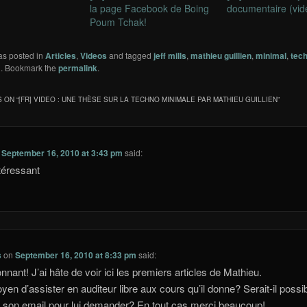
la page Facebook de Boing
documentaire (vid
Poum Tchak!
as posted in
Articles
,
Videos
and tagged
jeff mills
,
mathieu guillien
,
minimal
,
tec
!
. Bookmark the
permalink
.
 ON “
[FR] VIDEO : UNE THÈSE SUR LA TECHNO MINIMALE PAR MATHIEU GUILLIEN
”
n
September 16, 2010 at 3:43 pm
said:
ntéressant
s
on
September 16, 2010 at 8:33 pm
said:
nnant! J’ai hâte de voir ici les premiers articles de Mathieu.
yen d’assister en auditeur libre aux cours qu’il donne? Serait-il possi
r son email pour lui demander? En tout cas merci beaucoup!