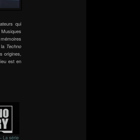
ateurs qui
es Musiques
ux mémoires
 la
Techno
s origines,
ieu est en
– La série