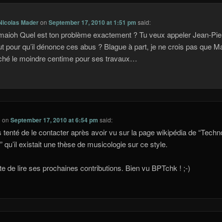
Nicolas Mader
on
September 17, 2010 at 1:51 pm
said:
ioh Quel est ton problème exactement ? Tu veux appeler Jean-Pie
t pour qu’il dénonce ces abus ? Blague à part, je ne crois pas que M
uché le moindre centime pour ses travaux…
e
on
September 17, 2010 at 6:54 pm
said:
s tenté de le contacter après avoir vu sur la page wikipédia de “Techn
t” qu’il existait une thèse de musicologie sur ce style.
âte de lire ses prochaines contributions. Bien vu BPTchk ! ;-)