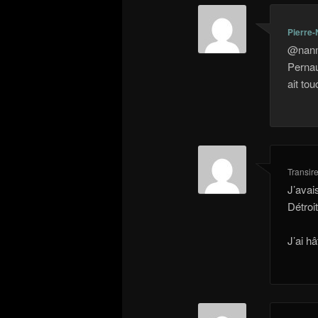
Pierre-
@nanma
Pernau
ait to
Transir
J’avai
Détroi
J’ai h