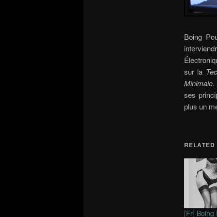
Boing Pou
interviend
Électroniq
sur la
Tec
Minimale
.
ses princ
plus un me
RELATED
[Fr] Boing