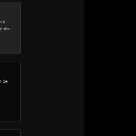
rre
athieu
o de