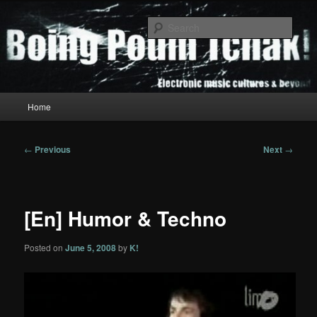
Skip
to
Sear
primary
content
Boing Poum Tchak!
Main
Home
menu
Post
←
Previous
Next
→
navigation
[En] Humor & Techno
Posted on
June 5, 2008
by
K!