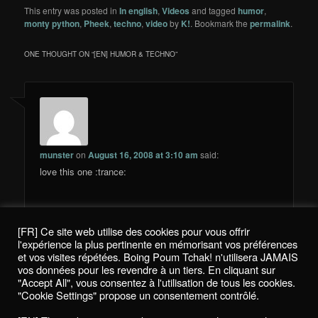
This entry was posted in
In english
,
Videos
and tagged
humor
,
monty python
,
Pheek
,
techno
,
video
by
K!
. Bookmark the
permalink
.
ONE THOUGHT ON “
[EN] HUMOR & TECHNO
”
munster
on
August 16, 2008 at 3:10 am
said:
love this one :trance:
[FR] Ce site web utilise des cookies pour vous offrir
Comments are closed.
l'expérience la plus pertinente en mémorisant vos préférences
et vos visites répétées. Boing Poum Tchak! n'utilisera JAMAIS
vos données pour les revendre à un tiers. En cliquant sur
"Accept All", vous consentez à l'utilisation de tous les cookies.
"Cookie Settings" propose un consentement contrôlé.
Politique de confidentialité / Privacy Policy