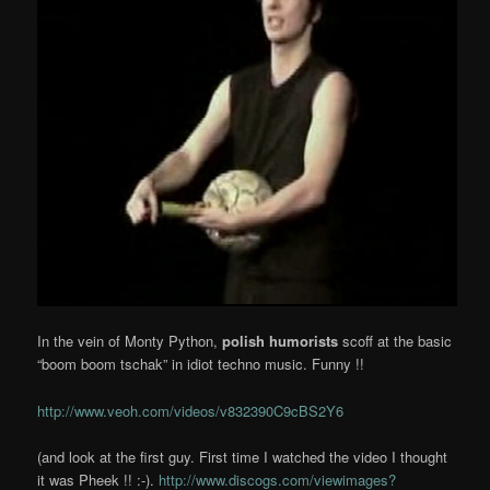
In the vein of Monty Python,
polish humorists
scoff at the basic
“boom boom tschak” in idiot techno music.
Funny !!
http://www.veoh.com/videos/v832390C9cBS2Y6
(and look at the first guy. First time I watched the video I thought
it was Pheek !! :-).
http://www.discogs.com/viewimages?