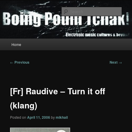
Skip
to
Sear
primary
content
Boing Poum Tchak!
Main
Home
menu
Post
←
Previous
Next
→
navigation
[Fr] Raudive – Turn it off
(klang)
Posted on
April 11, 2006
by
mikhail