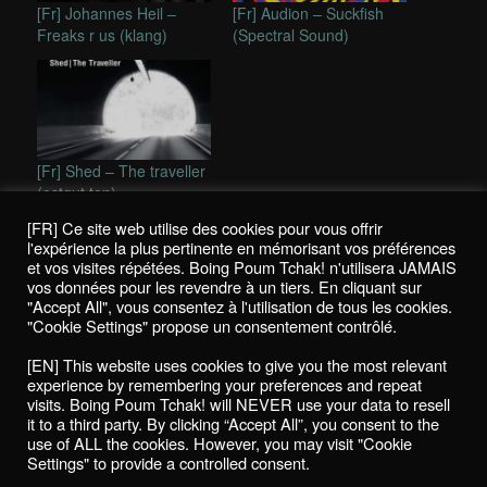
[Fr] Johannes Heil –
[Fr] Audion – Suckfish
Freaks r us (klang)
(Spectral Sound)
[Fr] Shed – The traveller
(ostgut ton)
[FR] Ce site web utilise des cookies pour vous offrir
This entry was posted in
Reviews / Chroniques
and tagged
klang
,
l'expérience la plus pertinente en mémorisant vos préférences
olivier ho
,
raudive
by
mikhail
. Bookmark the
permalink
.
et vos visites répétées. Boing Poum Tchak! n'utilisera JAMAIS
vos données pour les revendre à un tiers. En cliquant sur
"Accept All", vous consentez à l'utilisation de tous les cookies.
"Cookie Settings" propose un consentement contrôlé.
Politique de confidentialité / Privacy Policy
[EN] This website uses cookies to give you the most relevant
Boing Poum Tchak! - 2022
experience by remembering your preferences and repeat
visits. Boing Poum Tchak! will NEVER use your data to resell
it to a third party. By clicking “Accept All”, you consent to the
use of ALL the cookies. However, you may visit "Cookie
Settings" to provide a controlled consent.
Proudly powered by WordPress