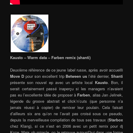
Kausto – Warm data – Farben remix (shanti)
Deuxième référence de ce jeune label russe, après avoir accueilli
Move D
pour son excellent trip
Between us
l’été dernier,
Shanti
présente son nouvel ep avec un artiste local
Kausto
. Bon, il
serait certainement passé inaperçu si les managers n’avaient
pas eu l’excellente idée de proposer à
Farben
, alias Jan Jelinek,
légende du groove abstrait et click’n’cuts (que personne n’a
jamais réussi à copier) de remixer leur poulain. Cela faisait
d’ailleurs six ans qu’on ne l’avait pas croisé sous ce pseudo,
depuis la merveilleuse compilation de tous ses travaux (
Starbox
chez Klang), si ce n’est en 2006 avec un petit remix pour dj
Koze. Mais oh miracle, on le retrouve aujourd’hui dans une forme