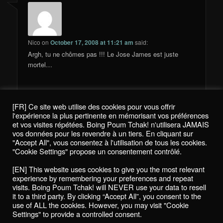
Nico
on
October 17, 2008 at 11:21 am
said:
Argh, tu ne chômes pas !!! Le Jose James est juste
mortel…
[FR] Ce site web utilise des cookies pour vous offrir
Comments are closed.
l'expérience la plus pertinente en mémorisant vos préférences
et vos visites répétées. Boing Poum Tchak! n'utilisera JAMAIS
vos données pour les revendre à un tiers. En cliquant sur
"Accept All", vous consentez à l'utilisation de tous les cookies.
"Cookie Settings" propose un consentement contrôlé.
Politique de confidentialité / Privacy Policy
[EN] This website uses cookies to give you the most relevant
Boing Poum Tchak! - 2022
experience by remembering your preferences and repeat
visits. Boing Poum Tchak! will NEVER use your data to resell
it to a third party. By clicking “Accept All”, you consent to the
use of ALL the cookies. However, you may visit "Cookie
Settings" to provide a controlled consent.