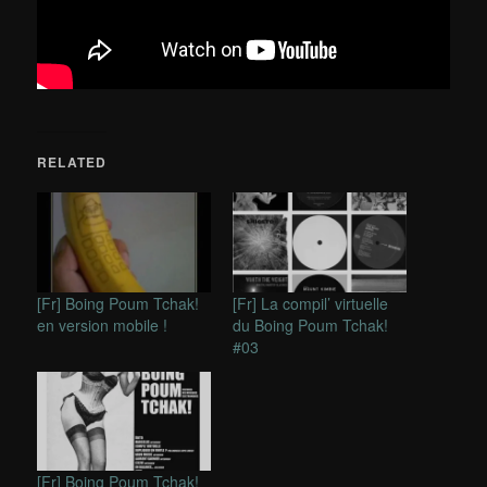
RELATED
[Fr] Boing Poum Tchak!
[Fr] La compil’ virtuelle
en version mobile !
du Boing Poum Tchak!
#03
[Fr] Boing Poum Tchak!