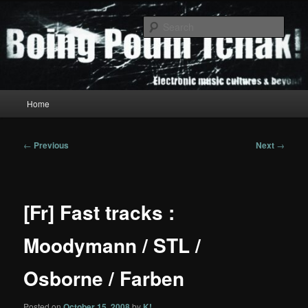
Skip
to
Sear
primary
content
Boing Poum Tchak!
Main
Home
menu
Post
←
Previous
Next
→
navigation
[Fr] Fast tracks :
Moodymann / STL /
Osborne / Farben
Posted on
October 15, 2008
by
K!