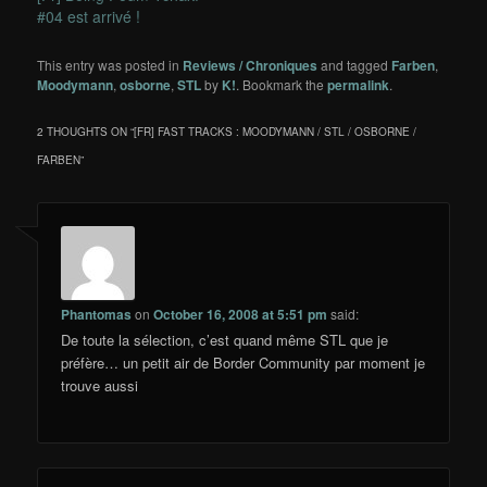
#04 est arrivé !
This entry was posted in
Reviews / Chroniques
and tagged
Farben
,
Moodymann
,
osborne
,
STL
by
K!
. Bookmark the
permalink
.
2 THOUGHTS ON “
[FR] FAST TRACKS : MOODYMANN / STL / OSBORNE /
FARBEN
”
Phantomas
on
October 16, 2008 at 5:51 pm
said:
De toute la sélection, c’est quand même STL que je
préfère… un petit air de Border Community par moment je
trouve aussi