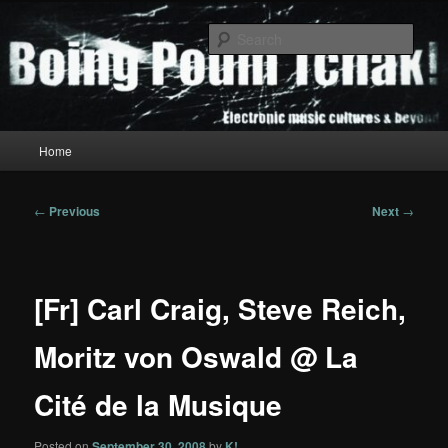
Skip
to
Sear
primary
content
Boing Poum Tchak!
Main
Home
menu
Post
←
Previous
Next
→
navigation
[Fr] Carl Craig, Steve Reich,
Moritz von Oswald @ La
Cité de la Musique
Posted on
September 30, 2008
by
K!