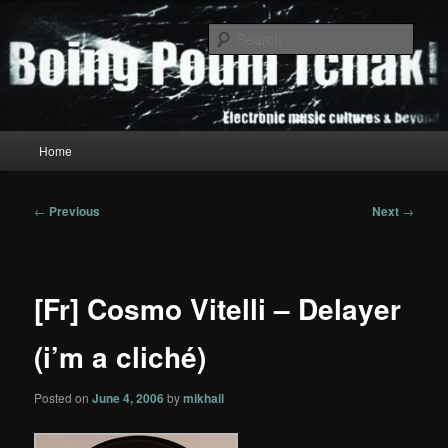
Skip
to
Sear
primary
content
Boing Poum Tchak!
Main
Home
menu
Post
←
Previous
Next
→
navigation
[Fr] Cosmo Vitelli – Delayer
(i’m a cliché)
Posted on
June 4, 2006
by
mikhail