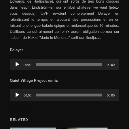
Edwards, de Radioslave), qui ont sortis de très bons disques
dans l’esprit Lindström-ien sur le label whatever we want (jetez-
vous dessus). QVP revoient complètement Delayer en
ralentissant le tempo, en ajoutant des percussions et en en
faisant une longue balade épique et mélancolique de 10 minutes.
D’ailleurs ce qui aimeront ce remix auront obligation se ruer sur
l’album de Rekid “Made in Menorca” sorti sur Souljazz.
Delayer
Audio
00:00
00:00
Player
Quiet Village Project remix
Audio
00:00
00:00
Player
RELATED