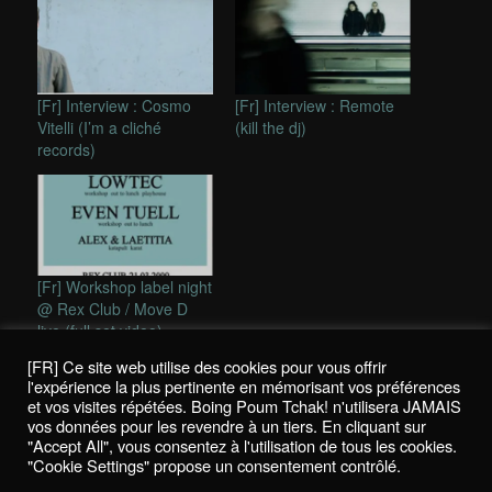
[Fr] Interview : Cosmo
[Fr] Interview : Remote
Vitelli (I’m a cliché
(kill the dj)
records)
[Fr] Workshop label night
@ Rex Club / Move D
live (full set video)
[FR] Ce site web utilise des cookies pour vous offrir
This entry was posted in
Reviews / Chroniques
and tagged
cosmo
l'expérience la plus pertinente en mémorisant vos préférences
vitelli
,
i'm a cliché
,
quiet village
by
mikhail
. Bookmark the
permalink
.
et vos visites répétées. Boing Poum Tchak! n'utilisera JAMAIS
vos données pour les revendre à un tiers. En cliquant sur
"Accept All", vous consentez à l'utilisation de tous les cookies.
"Cookie Settings" propose un consentement contrôlé.
Politique de confidentialité / Privacy Policy