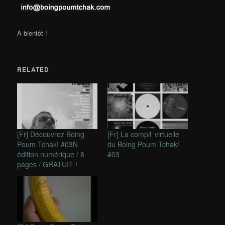
A bientôt !
RELATED
[Fr] Découvrez Boing
[Fr] La compil’ virtuelle
Poum Tchak! #03N
du Boing Poum Tchak!
édition numérique / 8
#03
pages / GRATUIT !