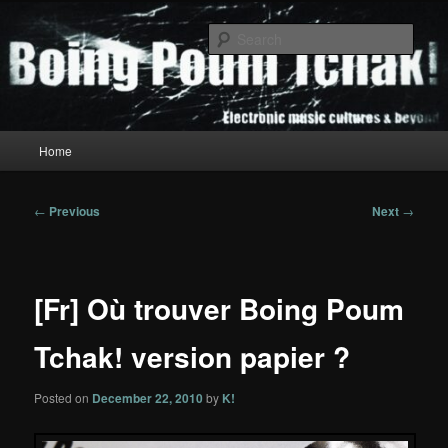
Skip
to
Sear
primary
content
Boing Poum Tchak!
Main
Home
menu
Post
←
Previous
Next
→
navigation
[Fr] Où trouver Boing Poum
Tchak! version papier ?
Posted on
December 22, 2010
by
K!